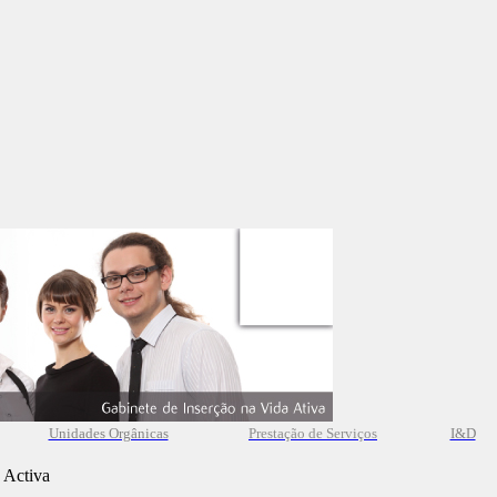
Unidades Orgânicas
Prestação
de
Serviços
I&D
 Activa