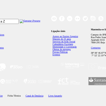
Mantenha-se l
Ligações úteis
micos
Campus do IPB
Acesso ao Ensino Superior
Rua Pedro Soar
Maiores de 23 anos
Apartado 6155
Serviços de Ação Social
7800-295 Beja
Calendários Escolares
Mobilidade e Cooperação
ntos
Contactos
Ofertas de emprego
Provas Públicas
38º 00' 46.87''
Eventos
7° 52' 22.19’'
ite
Ficha Técnica
Canal de Denúncia
Livro Amarelo