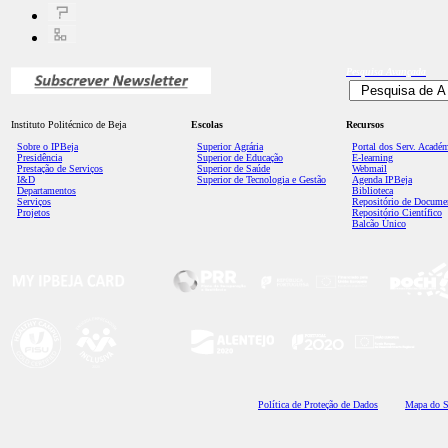
Pesquisa
Avançada
Instituto Politécnico de Beja
Escolas
Recursos
Sobre o IPBeja
Superior
Agrária
Portal dos Serv. Acadé
Presidência
Superior de Educação
E-learning
Prestação de Serviços
Superior de Saúde
Webmail
I&D
Superior de Tecnologia e Gestão
Agenda IPBeja
Departamentos
Biblioteca
Serviços
Repositório de Docume
Projetos
Repositório Científico
Balcão Único
Polí
tica de Proteção de Dados
Mapa do S