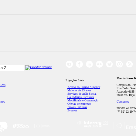
Mantenha-se l
Ligações úteis
micos
Campus do IPB
Acesso ao Ensino Superior
Rua Pedro Soar
Maiores de 23 anos
Apartado 6155
Serviços de Ação Social
7800-295 Beja
Calendários Escolares
Mobilidade e Cooperação
ntos
Contactos
Ofertas de emprego
Provas Públicas
38º 00' 46.87''
Eventos
7° 52' 22.19’'