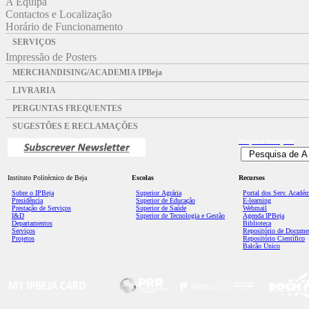
A Equipa
Contactos e Localização
Horário de Funcionamento
SERVIÇOS
Impressão de Posters
MERCHANDISING/ACADEMIA IPBeja
LIVRARIA
PERGUNTAS FREQUENTES
SUGESTÕES E RECLAMAÇÕES
Pesquisa
Avançada
Instituto Politécnico de Beja
Escolas
Recursos
Sobre o IPBeja
Superior
Agrária
Portal dos Serv. Acadé
Presidência
Superior de Educação
E-learning
Prestação de Serviços
Superior de Saúde
Webmail
I&D
Superior de Tecnologia e Gestão
Agenda IPBeja
Departamentos
Biblioteca
Serviços
Repositório de Docume
Projetos
Repositório Científico
Balcão Único