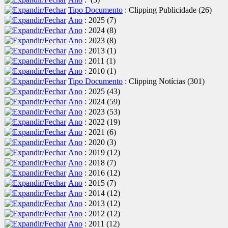
Tipo Documento
: Clipping Publicidade
‎(26)
Ano
: 2025
‎(7)
Ano
: 2024
‎(8)
Ano
: 2023
‎(8)
Ano
: 2013
‎(1)
Ano
: 2011
‎(1)
Ano
: 2010
‎(1)
Tipo Documento
: Clipping Notícias
‎(301)
Ano
: 2025
‎(43)
Ano
: 2024
‎(59)
Ano
: 2023
‎(53)
Ano
: 2022
‎(19)
Ano
: 2021
‎(6)
Ano
: 2020
‎(3)
Ano
: 2019
‎(12)
Ano
: 2018
‎(7)
Ano
: 2016
‎(12)
Ano
: 2015
‎(7)
Ano
: 2014
‎(12)
Ano
: 2013
‎(12)
Ano
: 2012
‎(12)
Ano
: 2011
‎(12)