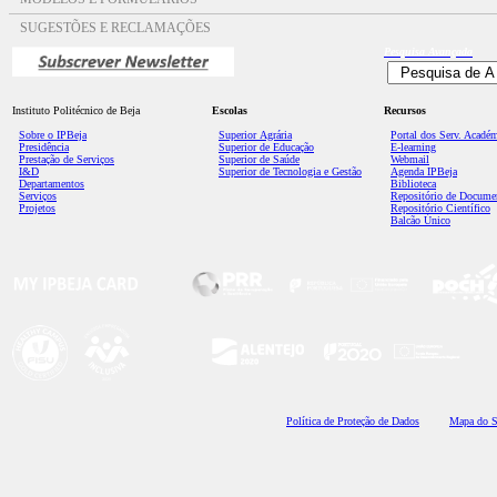
SUGESTÕES E RECLAMAÇÕES
Pesquisa
Avançada
Instituto Politécnico de Beja
Escolas
Recursos
Sobre o IPBeja
Superior
Agrária
Portal dos Serv. Acadé
Presidência
Superior de Educação
E-learning
Prestação de Serviços
Superior de Saúde
Webmail
I&D
Superior de Tecnologia e Gestão
Agenda IPBeja
Departamentos
Biblioteca
Serviços
Repositório de Docume
Projetos
Repositório Científico
Balcão Único
Polí
tica de Proteção de Dados
Mapa do S