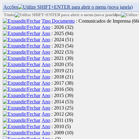
Acções
Título
Ano
Tipo Documento
: Comunicados de Imprensa
‎(66
Ano
: 2026
‎(32)
Ano
: 2025
‎(94)
Ano
: 2024
‎(51)
Ano
: 2023
‎(54)
Ano
: 2022
‎(53)
Ano
: 2021
‎(39)
Ano
: 2020
‎(35)
Ano
: 2019
‎(21)
Ano
: 2018
‎(21)
Ano
: 2017
‎(38)
Ano
: 2016
‎(50)
Ano
: 2015
‎(39)
Ano
: 2014
‎(53)
Ano
: 2013
‎(25)
Ano
: 2012
‎(26)
Ano
: 2011
‎(19)
Ano
: 2010
‎(5)
Ano
: 2009
‎(10)
Ano
:
‎(3)