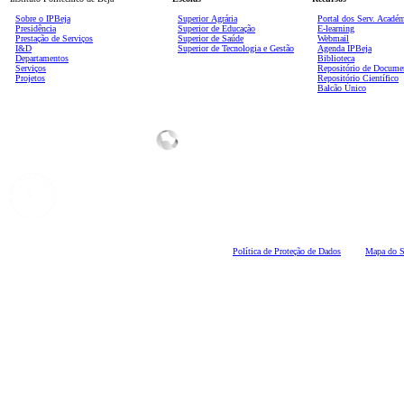
Sobre o IPBeja
Superior
Agrária
Portal dos Serv. Acadé
Presidência
Superior de Educação
E-learning
Prestação de Serviços
Superior de Saúde
Webmail
I&D
Superior de Tecnologia e Gestão
Agenda IPBeja
Departamentos
Biblioteca
Serviços
Repositório de Docume
Projetos
Repositório Científico
Balcão Único
Polí
tica de Proteção de Dados
Mapa do S