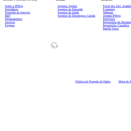
Sobre o IPBeja
Superior
Agrária
Portal dos Serv. Acadé
Presidência
Superior de Educação
E-learning
Prestação de Serviços
Superior de Saúde
Webmail
I&D
Superior de Tecnologia e Gestão
Agenda IPBeja
Departamentos
Biblioteca
Serviços
Repositório de Docume
Projetos
Repositório Científico
Balcão Único
Polí
tica de Proteção de Dados
Mapa do S