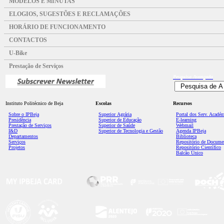
MODELOS E MINUTAS
ELOGIOS, SUGESTÕES E RECLAMAÇÕES
HORÁRIO DE FUNCIONAMENTO
CONTACTOS
U-Bike
Prestação de Serviços
Pesquisa
Avançada
Instituto Politécnico de Beja
Escolas
Recursos
Sobre o IPBeja
Superior
Agrária
Portal dos Serv. Acadé
Presidência
Superior de Educação
E-learning
Prestação de Serviços
Superior de Saúde
Webmail
I&D
Superior de Tecnologia e Gestão
Agenda IPBeja
Departamentos
Biblioteca
Serviços
Repositório de Docume
Projetos
Repositório Científico
Balcão Único