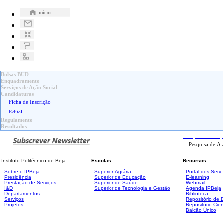
Bolsas BUD
Enquadramento
Serviços de Ação Social
Candidaturas
Ficha de Inscrição
Edital
Regulamento
Resultados
Pesquisa
Avanç
Instituto Politécnico de Beja
Escolas
Recursos
Sobre o IPBeja
Superior
Agrária
Portal dos Serv
Presidência
Superior de Educação
E-learning
Prestação de Serviços
Superior de Saúde
Webmail
I&D
Superior de Tecnologia e Gestão
Agenda IPBeja
Departamentos
Biblioteca
Serviços
Repositório de
Projetos
Repositório Cien
Balcão Único