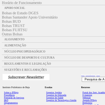
Horário de Funcionamento
APOIO SOCIAL
Bolsas de Estudo DGES
Bolsas Santander Apoio Universitário
Bolsas BUD
Bolsas TRUST
Bolsas FUJITSU
Outras Bolsas
ALOJAMENTO
ALIMENTAÇÃO
NÚCLEO PSICOPEDAGÓGICO
NÚCLEO DE DESPORTO E CULTURA
REGULAMENTOS E LEGISLAÇÃO
SUGESTÕES E RECLAMAÇÕES
Pesquisa
Avançada
Instituto Politécnico de Beja
Escolas
Recursos
Sobre o IPBeja
Superior
Agrária
Portal dos Serv. Acadé
Presidência
Superior de Educação
E-learning
Prestação de Serviços
Superior de Saúde
Webmail
I&D
Superior de Tecnologia e Gestão
Agenda IPBeja
Departamentos
Biblioteca