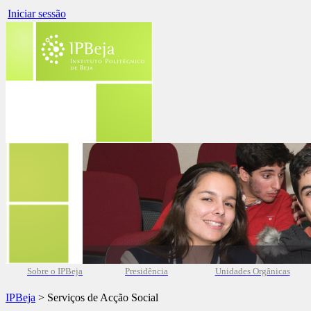
Iniciar sessão
Sobre o IPBeja
Presidência
Unidades Orgânicas
IPBeja
> Serviços de Acção Social