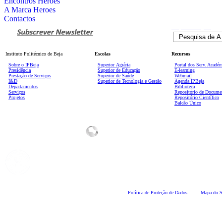
Encontros Heroes
A Marca Heroes
Contactos
Pesquisa
Avançada
Instituto Politécnico de Beja
Escolas
Recursos
Sobre o IPBeja
Superior
Agrária
Portal dos Serv. Acadé
Presidência
Superior de Educação
E-learning
Prestação de Serviços
Superior de Saúde
Webmail
I&D
Superior de Tecnologia e Gestão
Agenda IPBeja
Departamentos
Biblioteca
Serviços
Repositório de Docume
Projetos
Repositório Científico
Balcão Único
Polí
tica de Proteção de Dados
Mapa do S