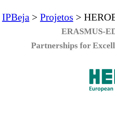
IPBeja
>
Projetos
>
HERO
ERASMUS-ED
Partnerships for Excel