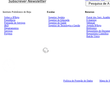
Instituto Politécnico de Beja
Escolas
Recursos
Sobre o IPBeja
Superior
Agrária
Portal dos Serv. Acadé
Presidência
Superior de Educação
E-learning
Prestação de Serviços
Superior de Saúde
Webmail
I&D
Superior de Tecnologia e Gestão
Agenda IPBeja
Departamentos
Biblioteca
Serviços
Repositório de Docume
Projetos
Repositório Científico
Balcão Único
Polí
tica de Proteção de Dados
Mapa do S