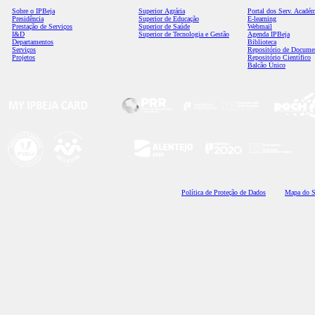
Sobre o IPBeja
Superior
Agrária
Portal dos Serv. Acadé
Presidência
Superior de Educação
E-learning
Prestação de Serviços
Superior de Saúde
Webmail
I&D
Superior de Tecnologia e Gestão
Agenda IPBeja
Departamentos
Biblioteca
Serviços
Repositório de Docume
Projetos
Repositório Científico
Balcão Único
Polí
tica de Proteção de Dados
Mapa do S