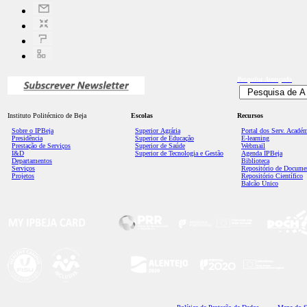
Pesquisa
Avançada
Instituto Politécnico de Beja
Escolas
Recursos
Sobre o IPBeja
Superior
Agrária
Portal dos Serv. Acadé
Presidência
Superior de Educação
E-learning
Prestação de Serviços
Superior de Saúde
Webmail
I&D
Superior de Tecnologia e Gestão
Agenda IPBeja
Departamentos
Biblioteca
Serviços
Repositório de Docume
Projetos
Repositório Científico
Balcão Único