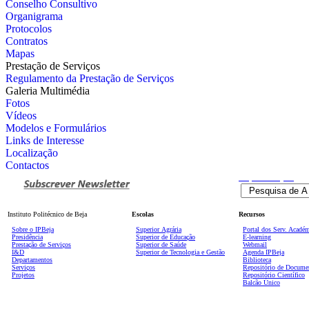
Conselho Consultivo
Organigrama
Protocolos
Contratos
Mapas
Prestação de Serviços
Regulamento da Prestação de Serviços
Galeria Multimédia
Fotos
Vídeos
Modelos e Formulários
Links de Interesse
Localização
Contactos
Pesquisa
Avançada
Instituto Politécnico de Beja
Escolas
Recursos
Sobre o IPBeja
Superior
Agrária
Portal dos Serv. Acadé
Presidência
Superior de Educação
E-learning
Prestação de Serviços
Superior de Saúde
Webmail
I&D
Superior de Tecnologia e Gestão
Agenda IPBeja
Departamentos
Biblioteca
Serviços
Repositório de Docume
Projetos
Repositório Científico
Balcão Único