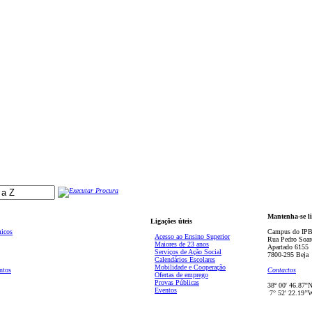
Mantenha-se l
Ligações úteis
micos
Campus do IPB
Acesso ao Ensino Superior
Rua Pedro Soar
Maiores de 23 anos
Apartado 6155
Serviços de Ação Social
7800-295 Beja
Calendários Escolares
Mobilidade e Cooperação
ntos
Contactos
Ofertas de emprego
Provas Públicas
38º 00' 46.87''
Eventos
7° 52' 22.19’'