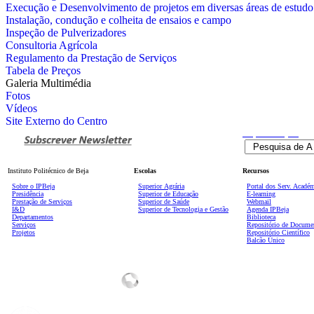
Execução e Desenvolvimento de projetos em diversas áreas de estudo
Instalação, condução e colheita de ensaios e campo
Inspeção de Pulverizadores
Consultoria Agrícola
Regulamento da Prestação de Serviços
Tabela de Preços
Galeria Multimédia
Fotos
Vídeos
Site Externo do Centro
Pesquisa
Avançada
Instituto Politécnico de Beja
Escolas
Recursos
Sobre o IPBeja
Superior
Agrária
Portal dos Serv. Acadé
Presidência
Superior de Educação
E-learning
Prestação de Serviços
Superior de Saúde
Webmail
I&D
Superior de Tecnologia e Gestão
Agenda IPBeja
Departamentos
Biblioteca
Serviços
Repositório de Docume
Projetos
Repositório Científico
Balcão Único