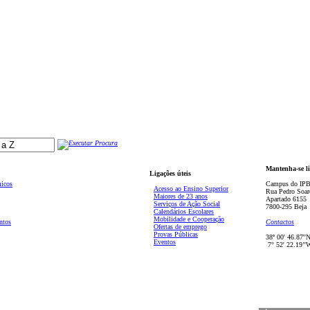
Mantenha-se l
Ligações úteis
micos
Campus do IPB
Acesso ao Ensino Superior
Rua Pedro Soar
Maiores de 23 anos
Apartado 6155
Serviços de Ação Social
7800-295 Beja
Calendários Escolares
Mobilidade e Cooperação
ntos
Contactos
Ofertas de emprego
Provas Públicas
38º 00' 46.87''
Eventos
7° 52' 22.19’'