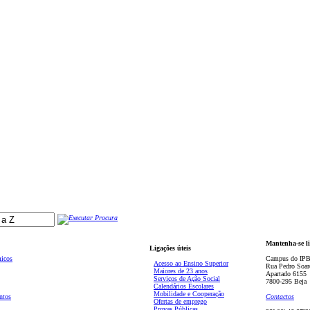
Mantenha-se l
Ligações úteis
micos
Campus do IPB
Acesso ao Ensino Superior
Rua Pedro Soar
Maiores de 23 anos
Apartado 6155
Serviços de Ação Social
7800-295 Beja
Calendários Escolares
Mobilidade e Cooperação
ntos
Contactos
Ofertas de emprego
Provas Públicas