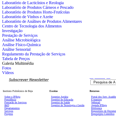
Laboratório de Lacticínios e Reologia
Laboratório de Produtos Cárneos e Pescado
Laboratório de Produtos Horto-Frutícolas
Laboratório de Vinhos e Azeite
Laboratório de Análises de Produtos Alimentares
Centro de Tecnologia dos Alimentos
Investigação
Prestação de Serviços
Análise Microbiológica
Análise Físico-Química
Análise Sensorial
Regulamento da Prestação de Serviços
Tabela de Preços
Galeria Multimédia
Fotos
Vídeos
Pesquisa
Avançada
Instituto Politécnico de Beja
Escolas
Recursos
Sobre o IPBeja
Superior
Agrária
Portal dos Serv. Acadé
Presidência
Superior de Educação
E-learning
Prestação de Serviços
Superior de Saúde
Webmail
I&D
Superior de Tecnologia e Gestão
Agenda IPBeja
Departamentos
Biblioteca
Serviços
Repositório de Docume
Projetos
Repositório Científico