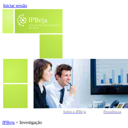
Iniciar sessão
Sobre o IPBeja
Presidência
IPBeja
> Investigação