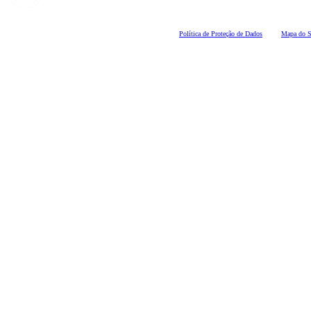
Polí
tica de Proteção de Dados
Mapa do S