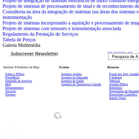
Projeto de integração de sistemas eletrónicos de baixo consumo energ
Projeto de sistemas de processamento de sinal e de reconhecimento d
Consultoria na área da integração de sistemas nas áreas dos sistemas 
instrumentação
Projeto de sistemas incorporando a aquisição e processamento de ima
Projeto de sistemas com sensores e instrumentação associada
Regulamento da Prestação de Serviços
Tabela de Preços
Galeria Multimédia
Pesquisa
Avançada
Instituto Politécnico de Beja
Escolas
Recursos
Sobre o IPBeja
Superior
Agrária
Portal dos Serv. Acadé
Presidência
Superior de Educação
E-learning
Prestação de Serviços
Superior de Saúde
Webmail
I&D
Superior de Tecnologia e Gestão
Agenda IPBeja
Departamentos
Biblioteca
Serviços
Repositório de Docume
Projetos
Repositório Científico
Balcão Único