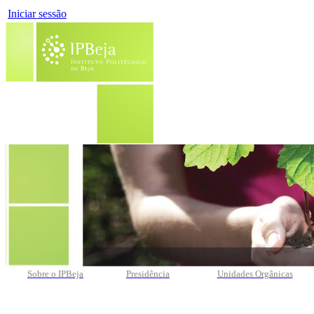
Iniciar sessão
Sobre o IPBeja
Presidência
Unidades Orgânicas