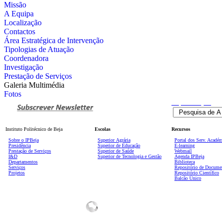
Missão
A Equipa
Localização
Contactos
Área Estratégica de Intervenção
Tipologias de Atuação
Coordenadora
Investigação
Prestação de Serviços
Galeria Multimédia
Fotos
Pesquisa
Avançada
Instituto Politécnico de Beja
Escolas
Recursos
Sobre o IPBeja
Superior
Agrária
Portal dos Serv. Acadé
Presidência
Superior de Educação
E-learning
Prestação de Serviços
Superior de Saúde
Webmail
I&D
Superior de Tecnologia e Gestão
Agenda IPBeja
Departamentos
Biblioteca
Serviços
Repositório de Docume
Projetos
Repositório Científico
Balcão Único