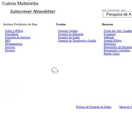
Galeria Multimédia
Pesquisa
Avançada
Instituto Politécnico de Beja
Escolas
Recursos
Sobre o IPBeja
Superior
Agrária
Portal dos Serv. Acadé
Presidência
Superior de Educação
E-learning
Prestação de Serviços
Superior de Saúde
Webmail
I&D
Superior de Tecnologia e Gestão
Agenda IPBeja
Departamentos
Biblioteca
Serviços
Repositório de Docume
Projetos
Repositório Científico
Balcão Único
Polí
tica de Proteção de Dados
Mapa do S