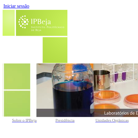
Iniciar sessão
Sobre o IPBeja
Presidência
Unidades Orgânicas