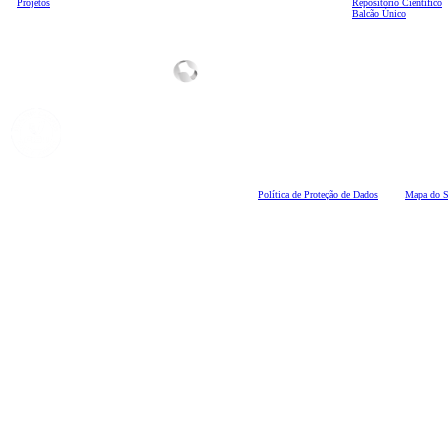
Projetos
Repositório Científico
Balcão Único
Polí
tica de Proteção de Dados
Mapa do S