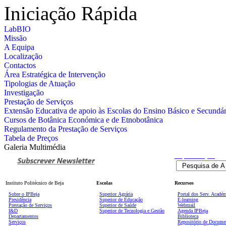
Iniciação Rápida
LabBIO
Missão
A Equipa
Localização
Contactos
Área Estratégica de Intervenção
Tipologias de Atuação
Investigação
Prestação de Serviços
Extensão Educativa de apoio às Escolas do Ensino Básico e Secundári
Cursos de Botânica Económica e de Etnobotânica
Regulamento da Prestação de Serviços
Tabela de Preços
Galeria Multimédia
Pesquisa
Avançada
Instituto Politécnico de Beja
Escolas
Recursos
Sobre o IPBeja
Superior
Agrária
Portal dos Serv. Acadé
Presidência
Superior de Educação
E-learning
Prestação de Serviços
Superior de Saúde
Webmail
I&D
Superior de Tecnologia e Gestão
Agenda IPBeja
Departamentos
Biblioteca
Serviços
Repositório de Docume