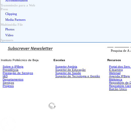
Accommodation
Transmissão para a Web
Press
Clipping
Media Partners
Multimédia File
Photos
Vídeo
Sponsors
Pesquisa
Avanç
Instituto Politécnico de Beja
Escolas
Recursos
Sobre o IPBeja
Superior
Agrária
Portal dos Serv
Presidência
Superior de Educação
E-learning
Prestação de Serviços
Superior de Saúde
Webmail
I&D
Superior de Tecnologia e Gestão
Agenda IPBeja
Departamentos
Biblioteca
Serviços
Repositório de
Projetos
Repositório Cien
Balcão Único