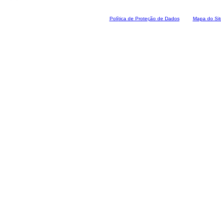
Polí
tica de Proteção de Dados
Mapa do Sit