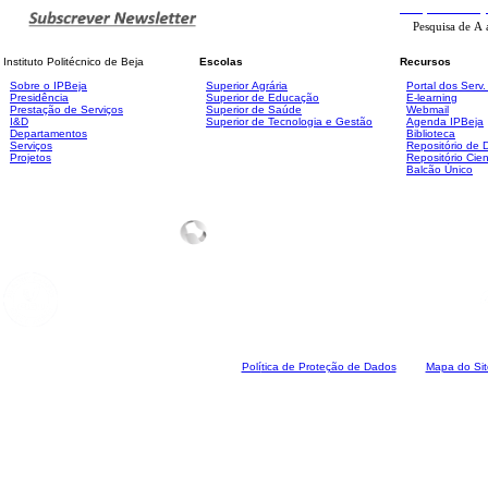
Pesquisa
Avanç
Instituto Politécnico de Beja
Escolas
Recursos
Sobre o IPBeja
Superior
Agrária
Portal dos Serv
Presidência
Superior de Educação
E-learning
Prestação de Serviços
Superior de Saúde
Webmail
I&D
Superior de Tecnologia e Gestão
Agenda IPBeja
Departamentos
Biblioteca
Serviços
Repositório de
Projetos
Repositório Cien
Balcão Único
Polí
tica de Proteção de Dados
Mapa do Sit