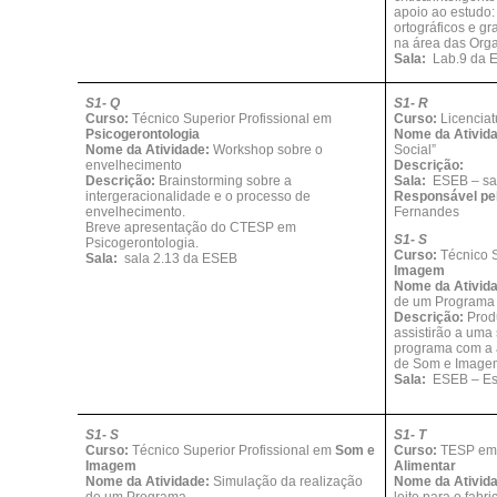
apoio ao estudo:
ortográficos e g
na área das Orga
Sala:
Lab.9 da 
S1- Q
S1- R
Curso:
Técnico Superior Profissional em
Curso:
Licencia
Psicogerontologia
Nome da Ativid
Nome da Atividade:
Workshop sobre o
Social”
envelhecimento
Descrição:
Descrição:
Brainstorming sobre a
Sala:
ESEB – sal
intergeracionalidade e o processo de
Responsável pel
envelhecimento.
Fernandes
Breve apresentação do CTESP em
S1- S
Psicogerontologia.
Curso:
Técnico 
Sala:
sala 2.13 da ESEB
Imagem
Nome da Ativid
de um Programa
Descrição:
Prod
assistirão a uma
programa com a 
de Som e Image
Sala:
ESEB – Es
S1- S
S1- T
Curso:
Técnico Superior Profissional em
Som e
Curso:
TESP e
Imagem
Alimentar
Nome da Atividade:
Simulação da realização
Nome da Ativid
de um Programa
leite para o fabr