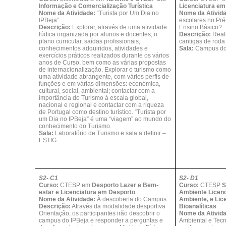
Informação e Comercialização Turística
Licenciatura e
Nome da Atividade:
“Turista por Um Dia no
Nome da Ativid
IPBeja”
escolares no Pré
Descrição:
Explorar, através de uma atividade
Ensino Básico?
lúdica organizada por alunos e docentes, o
Descrição:
Real
plano curricular, saídas profissionais,
cantigas de roda 
conhecimentos adquiridos, atividades e
Sala:
Campus do
exercícios práticos realizados durante os vários
anos de Curso, bem como as várias propostas
de internacionalização. Explorar o turismo como
uma atividade abrangente, com vários perfis de
funções e em várias dimensões: económica,
cultural, social, ambiental; contactar com a
importância do Turismo à escala global,
nacional e regional e contactar com a riqueza
de Portugal como destino turístico. “Turista por
um Dia no IPBeja” é uma “viagem” ao mundo do
conhecimento do Turismo.
Sala:
Laboratório de Turismo e sala a definir –
ESTIG
S2- C1
S2- D1
Curso:
CTESP em
Desporto Lazer e Bem-
Curso:
CTESP
S
estar e Licenciatura em Desporto
Ambiente Licenc
Nome da Atividade:
À descoberta do Campus
Ambiente, e Lic
Descrição:
Através da modalidade desportiva
Bioanalíticas
Orientação, os participantes irão descobrir o
Nome da Ativid
campus do IPBeja e responder a perguntas e
Ambiental e Tecn