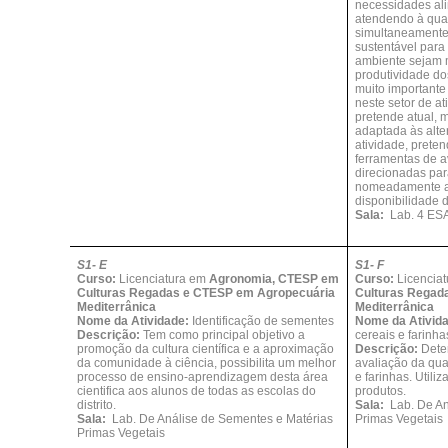
necessidades al
atendendo à qual
simultaneamente
sustentável para
ambiente sejam 
produtividade do
muito importante
neste setor de a
pretende atual, 
adaptada às alte
atividade, prete
ferramentas de a
direcionadas par
nomeadamente a f
disponibilidade 
Sala:
Lab. 4 ES
S1- E
S1- F
Curso:
Licenciatura em
Agronomia, CTESP em
Curso:
Licencia
Culturas Regadas e CTESP em Agropecuária
Culturas Regad
Mediterrânica
Mediterrânica
Nome da Atividade:
Identificação de sementes
Nome da Ativid
Descrição:
Tem como principal objetivo a
cereais e farinha
promoção da cultura científica e a aproximação
Descrição:
Dete
da comunidade à ciência, possibilita um melhor
avaliação da qu
processo de ensino-aprendizagem desta área
e farinhas. Utili
cientifica aos alunos de todas as escolas do
produtos.
distrito.
Sala:
Lab. De An
Sala:
Lab. De Análise de Sementes e Matérias
Primas Vegetais
Primas Vegetais