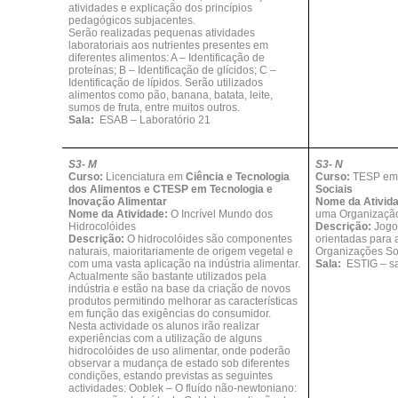
atividades e explicação dos princípios
pedagógicos subjacentes.
Serão realizadas pequenas atividades
laboratoriais aos nutrientes presentes em
diferentes alimentos: A – Identificação de
proteínas; B – Identificação de glícidos; C –
Identificação de lípidos. Serão utilizados
alimentos como pão, banana, batata, leite,
sumos de fruta, entre muitos outros.
Sala:
ESAB – Laboratório 21
S3- M
S3- N
Curso:
Licenciatura em
Ciência e Tecnologia
Curso:
TESP e
dos Alimentos e CTESP em Tecnologia e
Sociais
Inovação Alimentar
Nome da Ativid
Nome da Atividade:
O Incrível Mundo dos
uma Organização
Hidrocolóides
Descrição:
Jogo 
Descrição:
O hidrocolóides são componentes
orientadas para 
naturais, maioritariamente de origem vegetal e
Organizações So
com uma vasta aplicação na indústria alimentar.
Sala:
ESTIG – sal
Actualmente são bastante utilizados pela
indústria e estão na base da criação de novos
produtos permitindo melhorar as características
em função das exigências do consumidor.
Nesta actividade os alunos irão realizar
experiências com a utilização de alguns
hidrocolóides de uso alimentar, onde poderão
observar a mudança de estado sob diferentes
condições, estando previstas as seguintes
actividades: Ooblek – O fluído não-newtoniano: