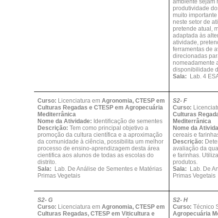
ambiente sejam 
produtividade do
muito importante
neste setor de a
pretende atual, 
adaptada às alte
atividade, prete
ferramentas de a
direcionadas par
nomeadamente a f
disponibilidade 
Sala:
Lab. 4 ES
Curso:
Licenciatura em
Agronomia, CTESP em
S2- F
Culturas Regadas e CTESP em Agropecuária
Curso:
Licencia
Mediterrânica
Culturas Regad
Nome da Atividade:
Identificação de sementes
Mediterrânica
Descrição:
Tem como principal objetivo a
Nome da Ativid
promoção da cultura científica e a aproximação
cereais e farinha
da comunidade à ciência, possibilita um melhor
Descrição:
Dete
processo de ensino-aprendizagem desta área
avaliação da qu
cientifica aos alunos de todas as escolas do
e farinhas. Utili
distrito.
produtos.
Sala:
Lab. De Análise de Sementes e Matérias
Sala:
Lab. De An
Primas Vegetais
Primas Vegetais
S2- G
S2- H
Curso:
Licenciatura em
Agronomia, CTESP em
Curso:
Técnico S
Culturas Regadas, CTESP em Viticultura e
Agropecuária Me