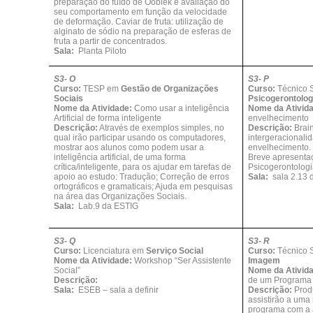
preparação do fuído de Ooblek e avaliação do
seu comportamento em função da velocidade
de deformação. Caviar de fruta: utilização de
alginato de sódio na preparação de esferas de
fruta a partir de concentrados.
Sala:
Planta Piloto
S3- O
S3- P
Curso:
TESP em
Gestão de Organizações
Curso:
Técnico S
Sociais
Psicogerontolog
Nome da Atividade:
Como usar a inteligência
Nome da Ativid
Artificial de forma inteligente
envelhecimento
Descrição:
Através de exemplos simples, no
Descrição:
Brain
qual irão participar usando os computadores,
intergeracionali
mostrar aos alunos como podem usar a
envelhecimento.
inteligência artificial, de uma forma
Breve apresent
crítica/inteligente, para os ajudar em tarefas de
Psicogerontologi
apoio ao estudo: Tradução; Correção de erros
Sala:
sala 2.13
ortográficos e gramaticais; Ajuda em pesquisas
na área das Organizações Sociais.
Sala:
Lab.9 da ESTIG
S3- Q
S3- R
Curso:
Licenciatura em
Serviço Social
Curso:
Técnico 
Nome da Atividade:
Workshop “Ser Assistente
Imagem
Social”
Nome da Ativid
Descrição:
de um Programa
Sala:
ESEB – sala a definir
Descrição:
Prod
assistirão a uma
programa com a 