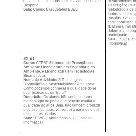
desafios relacionados com a Atividade Física e
medicamentos n
Desporto.
Descrição:
Os al
Sala:
Campo Basquetebol ESEB
metodologia de p
Ipobrufeno em ág
ensaios e visuali
com ipobrufeno 
(Dafnias). Irão u
determinar a peg
participante.
Sala:
ESAB (Labor
informática)
S2- E1
Curso:
CTESP
Sistemas de Proteção do
Ambiente Licenciatura em Engenharia do
Ambiente, e Licenciatura em Tecnologias
Bioanalíticas
Nome da Atividade:
S
Tecnologias
Bioanalíticas e Sustentabilidade Ambiental:
Como podemos conhecer a qualidade do ar
que respiramos em Beja?
Descrição:
Os alunos irão conhecer uma
metodologia de ponta que permite avaliar a
qualidade do ar de Beja. Irão também produzir
biodiesel (combustível verde) a partir de óleos
alimentares usados.
.
Sala:
: ESAB (Laboratórios 6, 7, 8, sala de
informática)