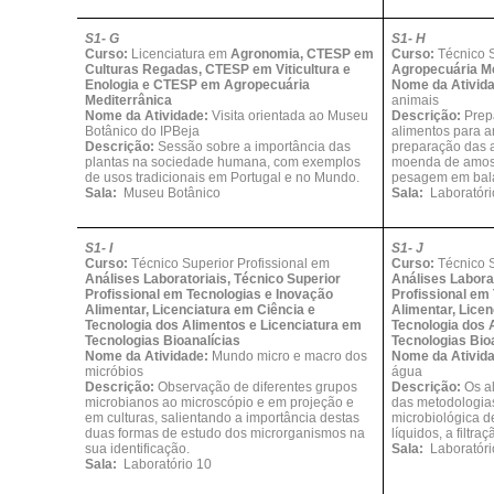
S1- G
S1- H
Curso:
Licenciatura em
Agronomia, CTESP em
Curso:
Técnico S
Culturas Regadas, CTESP em Viticultura e
Agropecuária Me
Enologia e CTESP em Agropecuária
Nome da Ativid
Mediterrânica
animais
Nome da Atividade:
Visita orientada ao Museu
Descrição:
Prep
Botânico do IPBeja
alimentos para a
Descrição:
Sessão sobre a importância das
preparação das a
plantas na sociedade humana, com exemplos
moenda de amost
de usos tradicionais em Portugal e no Mundo.
pesagem em bala
Sala:
Museu Botânico
Sala:
Laboratóri
S1- I
S1- J
Curso:
Técnico Superior Profissional em
Curso:
Técnico S
Análises Laboratoriais, Técnico Superior
Análises Laborat
Profissional em Tecnologias e Inovação
Profissional em
Alimentar, Licenciatura em Ciência e
Alimentar, Lice
Tecnologia dos Alimentos e Licenciatura em
Tecnologia dos 
Tecnologias Bioanalícias
Tecnologias Bio
Nome da Atividade:
Mundo micro e macro dos
Nome da Ativid
micróbios
água
Descrição:
Observação de diferentes grupos
Descrição:
Os al
microbianos ao microscópio e em projeção e
das metodologias
em culturas, salientando a importância destas
microbiológica d
duas formas de estudo dos microrganismos na
líquidos, a filtr
sua identificação.
Sala:
Laboratóri
Sala:
Laboratório 10