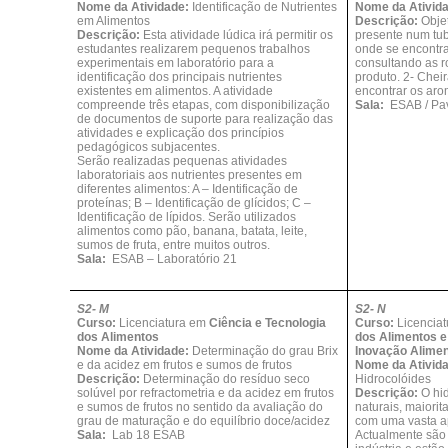
Nome da Atividade:
Identificação de Nutrientes
Nome da Ativid
em Alimentos
Descrição:
Objet
Descrição:
Esta atividade lúdica irá permitir os
presente num tub
estudantes realizarem pequenos trabalhos
onde se encontra
experimentais em laboratório para a
consultando as 
identificação dos principais nutrientes
produto. 2- Cheir
existentes em alimentos. A atividade
encontrar os aro
compreende três etapas, com disponibilização
Sala:
ESAB / Pav
de documentos de suporte para realização das
atividades e explicação dos princípios
pedagógicos subjacentes.
Serão realizadas pequenas atividades
laboratoriais aos nutrientes presentes em
diferentes alimentos: A – Identificação de
proteínas; B – Identificação de glícidos; C –
Identificação de lípidos. Serão utilizados
alimentos como pão, banana, batata, leite,
sumos de fruta, entre muitos outros.
Sala:
ESAB – Laboratório 21
S2- M
S2- N
Curso:
Licenciatura em
Ciência e Tecnologia
Curso:
Licencia
dos Alimentos
dos Alimentos 
Nome da Atividade:
Determinação do grau Brix
Inovação Alimen
e da acidez em frutos e sumos de frutos
Nome da Ativid
Descrição:
Determinação do resíduo seco
Hidrocolóides
solúvel por refractometria e da acidez em frutos
Descrição:
O hi
e sumos de frutos no sentido da avaliação do
naturais, maiori
grau de maturação e do equilíbrio doce/acidez
com uma vasta ap
Sala:
Lab 18 ESAB
Actualmente são 