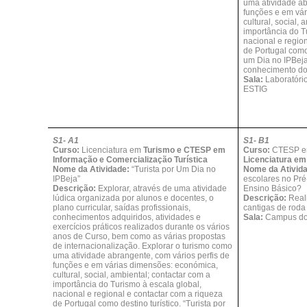
uma atividade ab
funções e em vá
cultural, social,
importância do T
nacional e regio
de Portugal como 
um Dia no IPBej
conhecimento do
Sala:
Laboratório
ESTIG
S1- A1
S1- B1
Curso:
Licenciatura em
Turismo e CTESP em
Curso:
CTESP 
Informação e Comercialização Turística
Licenciatura e
Nome da Atividade:
“Turista por Um Dia no
Nome da Ativid
IPBeja”
escolares no Pré
Descrição:
Explorar, através de uma atividade
Ensino Básico?
lúdica organizada por alunos e docentes, o
Descrição:
Real
plano curricular, saídas profissionais,
cantigas de roda 
conhecimentos adquiridos, atividades e
Sala:
Campus do
exercícios práticos realizados durante os vários
anos de Curso, bem como as várias propostas
de internacionalização. Explorar o turismo como
uma atividade abrangente, com vários perfis de
funções e em várias dimensões: económica,
cultural, social, ambiental; contactar com a
importância do Turismo à escala global,
nacional e regional e contactar com a riqueza
de Portugal como destino turístico. “Turista por