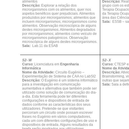
alimentos
Descrição:
Real
Descrição:
Explorar a relação dos
grupo com os es
microrganismos com os alimentos, quer nos
Terapia Ocupacio
aspetos benéficos quer prejudiciais. Alimentos
da Terapia Ocupa
produzidos por microrganismos; alimentos que
área das Ciência
incluem microrganismos; microrganismos como
Sala:
ESSB – sal
alimentos. Observação microscópica de alguns
destes microrganismos. Alimentos degradados
por microrganismos; alimentos como veículo de
microrganismos patogénicos. Observação
microscópica de alguns destes microrganismos.
Sala:
Lab.11 da ESAB
S2- W
S2- X
Curso:
Licenciatura em
Engenharia
Curso:
CTESP 
Informática
Nome da Ativid
Nome da Atividade:
Circuito Eugénio –
Descrição:
Ativ
Experimentação de Sistema de CAA no LabSI2
Brainstorming, v
Descrição:
O Eugénio é um sistema informático
outras que sejam
para a investigação em comunicação
Sala:
Sala a defi
aumentativa e alternativa que também pode ser
utilizado como solução de comunicação do dia-
a-dia. Esta ferramenta pode ter diferentes
configurações e dispositivos de entrada de
dados conforme as características dos seus
utilizadores. Pretende-se que visitantes
percorram um circuito onde possam escrever
frases no Eugénio em vários computadores,
cada um com diferentes configurações de uso e
dispositivos de entrada. Alguns resultados da
tarefa serão mostrados aos utilizadores.