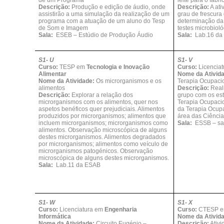
Descrição:
Produção e edição de áudio, onde
Descrição:
A ati
assistirão a uma simulação da realização de um
grau de frescura 
programa com a atuação de um aluno do Tesp
determinação da 
de Som e Imagem
testes microbioló
Sala:
ESEB – Estúdio de Produção Áudio
Sala:
Lab.16 da
S1- U
S1- V
Curso:
TESP em
Tecnologia e Inovação
Curso:
Licencia
Alimentar
Nome da Ativid
Nome da Atividade:
Os microrganismos e os
Terapia Ocupaci
alimentos
Descrição:
Real
Descrição:
Explorar a relação dos
grupo com os es
microrganismos com os alimentos, quer nos
Terapia Ocupacio
aspetos benéficos quer prejudiciais. Alimentos
da Terapia Ocupa
produzidos por microrganismos; alimentos que
área das Ciência
incluem microrganismos; microrganismos como
Sala:
ESSB – sal
alimentos. Observação microscópica de alguns
destes microrganismos. Alimentos degradados
por microrganismos; alimentos como veículo de
microrganismos patogénicos. Observação
microscópica de alguns destes microrganismos.
Sala:
Lab.11 da ESAB
S1- W
S1- X
Curso:
Licenciatura em
Engenharia
Curso:
CTESP 
Informática
Nome da Ativid
Nome da Atividade:
Circuito Eugénio –
Descrição:
Ativ