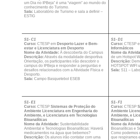
um Dia no IPBeja” é uma “viagem” ao mundo do
conhecimento do Turismo.
Sala:
Laboratório de Turismo e sala a definir –
ESTIG
S1- C1
S1- D1
Curso:
CTESP em
Desporto Lazer e Bem-
Curso:
CTESP 
estar e Licenciatura em Desporto
Informáticos
Nome da Atividade:
À descoberta do Campus
Nome da Ativid
Descrição:
Através da modalidade desportiva
de um Hotspot W
Orientação, os participantes irão descobrir o
Descrição:
Demo
campus do IPBeja e responder a perguntas e
HOTSPOT WIFI uti
desafios relacionados com a Atividade Física e
Sala:
S11 – Labo
Desporto.
Sala:
Campo Basquetebol ESEB
S1- E1
S1- F1
Curso:
CTESP
Sistemas de Proteção do
Curso:
CTESP
S
Ambiente Licenciatura em Engenharia do
Ambiente Licenc
Ambiente, e Licenciatura em Tecnologias
Ambiente, e Lic
Bioanalíticas
Bioanalíticas
Nome da Atividade:
Sustentabilidade
Nome da Ativid
Ambiental e Tecnologias Bioanalíticas: Haverá
Bioanalíticas e 
medicamentos na água que bebemos?
Como podemos co
Descrição:
Os alunos irão contatar com uma
que respiramos 