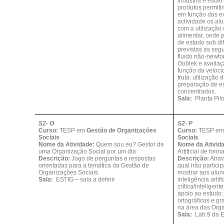
indústria e estã
produtos permiti
em função das e
actividade os alu
com a utilização
alimentar, onde
de estado sob di
previstas as seg
fluído não-newto
Ooblek e avalia
função da veloci
fruta: utilização
preparação de esf
concentrados.
Sala:
Planta Pil
S2- O
S2- P
Curso:
TESP em
Gestão de Organizações
Curso:
TESP e
Sociais
Sociais
Nome da Atividade:
Quem sou eu? Gestor de
Nome da Ativid
uma Organização Social por um dia
Artificial de form
Descrição:
Jogo de perguntas e respostas
Descrição:
Atrav
orientadas para a temática da Gestão de
qual irão partic
Organizações Sociais.
mostrar aos alu
Sala:
ESTIG – sala a definir
inteligência artif
crítica/inteligen
apoio ao estudo:
ortográficos e g
na área das Orga
Sala:
Lab.9 da 