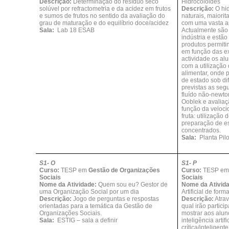
Descrição:
Determinação do resíduo seco
Hidrocolóides
solúvel por refractometria e da acidez em frutos
Descrição:
O hi
e sumos de frutos no sentido da avaliação do
naturais, maiori
grau de maturação e do equilíbrio doce/acidez
com uma vasta ap
Sala:
Lab 18 ESAB
Actualmente são 
indústria e estã
produtos permiti
em função das e
actividade os alu
com a utilização
alimentar, onde
de estado sob di
previstas as seg
fluído não-newto
Ooblek e avalia
função da veloci
fruta: utilização
preparação de esf
concentrados.
Sala:
Planta Pil
S1- O
S1- P
Curso:
TESP em
Gestão de Organizações
Curso:
TESP e
Sociais
Sociais
Nome da Atividade:
Quem sou eu? Gestor de
Nome da Ativid
uma Organização Social por um dia
Artificial de form
Descrição:
Jogo de perguntas e respostas
Descrição:
Atrav
orientadas para a temática da Gestão de
qual irão partic
Organizações Sociais.
mostrar aos alu
Sala:
ESTIG – sala a definir
inteligência artif
crítica/inteligen