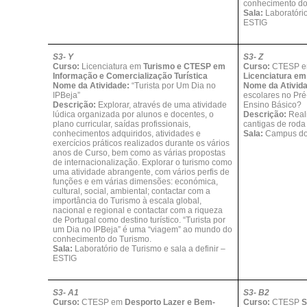
conhecimento do
Sala:
Laboratório
ESTIG
S3- Y
S3- Z
Curso:
Licenciatura em
Turismo e CTESP em
Curso:
CTESP 
Informação e Comercialização Turística
Licenciatura e
Nome da Atividade:
“Turista por Um Dia no
Nome da Ativid
IPBeja”
escolares no Pré
Descrição:
Explorar, através de uma atividade
Ensino Básico?
lúdica organizada por alunos e docentes, o
Descrição:
Real
plano curricular, saídas profissionais,
cantigas de roda 
conhecimentos adquiridos, atividades e
Sala:
Campus do
exercícios práticos realizados durante os vários
anos de Curso, bem como as várias propostas
de internacionalização. Explorar o turismo como
uma atividade abrangente, com vários perfis de
funções e em várias dimensões: económica,
cultural, social, ambiental; contactar com a
importância do Turismo à escala global,
nacional e regional e contactar com a riqueza
de Portugal como destino turístico. “Turista por
um Dia no IPBeja” é uma “viagem” ao mundo do
conhecimento do Turismo.
Sala:
Laboratório de Turismo e sala a definir –
ESTIG
S3- A1
S3- B2
Curso:
CTESP em
Desporto Lazer e Bem-
Curso:
CTESP
S