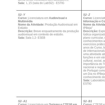
Sala:
L.15 (sala do LabSI2) - ESTIG
S2- Y
S2- Z
Curso:
Licenciatura em
Audiovisual e
Curso:
Licencia
Multimédia
Informação e Co
Nome da Atividade:
Produção Audiovisual em
Nome da Ativid
Estúdio
IPBeja”
Descrição:
Breve enquadramento da produção
Descrição:
Expl
audiovisual em contexto de estúdio.
lúdica organizad
Sala:
Sala 1.2- ESEB
plano curricular, 
conhecimentos ad
exercícios prátic
anos de Curso, 
de internacional
uma atividade ab
funções e em vá
cultural, social,
importância do T
nacional e regio
de Portugal como 
um Dia no IPBej
conhecimento do
Sala:
Laboratório
ESTIG
S2- A1
S2- B1
Curso:
Licenciatura em
Turismo e CTESP em
Curso:
CTESP 