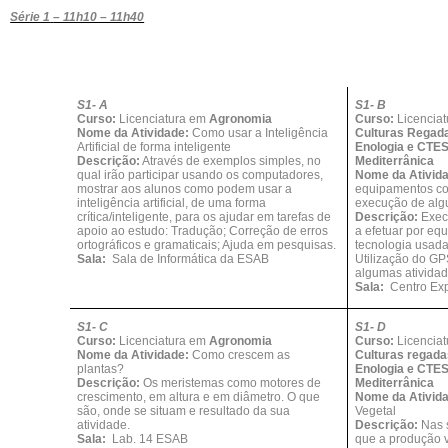
Série 1
– 11h10 – 11h40
S1- A
S1- B
Curso:
Licenciatura em
Agronomia
Curso:
Licencia
Nome da Atividade:
Como usar a Inteligência
Culturas Regada
Artificial de forma inteligente
Enologia e CTE
Descrição:
Através de exemplos simples, no
Mediterrânica
qual irão participar usando os computadores,
Nome da Ativid
mostrar aos alunos como podem usar a
equipamentos co
inteligência artificial, de uma forma
execução de algu
crítica/inteligente, para os ajudar em tarefas de
Descrição:
Exec
apoio ao estudo: Tradução; Correção de erros
a efetuar por eq
ortográficos e gramaticais; Ajuda em pesquisas.
tecnologia usada
Sala:
Sala de Informática da ESAB
Utilização do G
algumas atividad
Sala:
Centro Exp
S1- C
S1- D
Curso:
Licenciatura em
Agronomia
Curso:
Licencia
Nome da Atividade:
Como crescem as
Culturas regada
plantas?
Enologia e CTE
Descrição:
Os meristemas como motores de
Mediterrânica
crescimento, em altura e em diâmetro. O que
Nome da Ativid
são, onde se situam e resultado da sua
Vegetal
atividade.
Descrição:
Nas 
Sala:
Lab. 14 ESAB
que a produção v