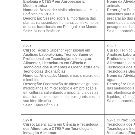
Enologia e CTESP em Agropecuária
Nome da Ativid
Mediterrânica
animais
Nome da Atividade:
Visita orientada ao Museu
Descrição:
Prep
Botânico do IPBeja
alimentos para a
Descrição:
Sessão sobre a importância das
preparação das a
plantas na sociedade humana, com exemplos
moenda de amost
de usos tradicionais em Portugal e no Mundo.
pesagem em bala
Sala:
Museu Botânico
Sala:
Laboratóri
S2- I
S2- J
Curso:
Técnico Superior Profissional em
Curso:
Técnico S
Análises Laboratoriais, Técnico Superior
Análises Laborat
Profissional em Tecnologias e Inovação
Profissional em
Alimentar, Licenciatura em Ciência e
Alimentar, Lice
Tecnologia dos Alimentos e Licenciatura em
Tecnologia dos 
Tecnologias Bioanalícias
Tecnologias Bio
Nome da Atividade:
Mundo micro e macro dos
Nome da Ativid
micróbios
água
Descrição:
Observação de diferentes grupos
Descrição:
Os al
microbianos ao microscópio e em projeção e
das metodologias
em culturas, salientando a importância destas
microbiológica d
duas formas de estudo dos microrganismos na
líquidos, a filtr
sua identificação.
Sala:
Laboratóri
Sala:
Laboratório 10
S2- K
S2- L
Curso:
Lic
Curso:
Licenciatura em
Ciência e Tecnologia
Tecnologia dos
dos Alimentos e CTESP em Tecnologia e
Tecnologia e In
Inovação Alimentar
Viticultura e Eno