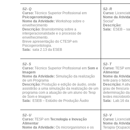
S2- Q
S2- R
Curso:
Técnico Superior Profissional em
Curso:
Licencia
Psicogerontologia
Nome da Ativid
Nome da Atividade:
Workshop sobre o
Social”
envelhecimento
Descrição:
Descrição:
Brainstorming sobre a
Sala:
ESEB – sal
intergeracionalidade e o processo de
envelhecimento.
Breve apresentação do CTESP em
Psicogerontologia.
Sala:
sala 2.13 da ESEB
S2- S
S2- T
Curso:
Técnico Superior Profissional em
Som e
Curso:
TESP e
Imagem
Alimentar
Nome da Atividade:
Simulação da realização
Nome da Ativid
de um Programa
leite para o fabr
Descrição:
Produção e edição de áudio, onde
Descrição:
A ati
assistirão a uma simulação da realização de um
grau de frescura 
programa com a atuação de um aluno do Tesp
determinação da 
de Som e Imagem
testes microbioló
Sala:
ESEB – Estúdio de Produção Áudio
Sala:
Lab.16 da
S2- U
S2- V
Curso:
TESP em
Tecnologia e Inovação
Curso:
Licencia
Alimentar
Nome da Ativid
Nome da Atividade:
Os microrganismos e os
Terapia Ocupaci