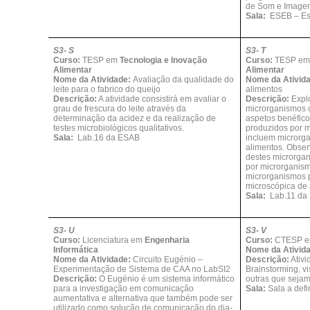
de Som e Image
Sala:
ESEB – Es
S3- S
S3- T
Curso:
TESP em
Tecnologia e Inovação
Curso:
TESP e
Alimentar
Alimentar
Nome da Atividade:
Avaliação da qualidade do
Nome da Ativid
leite para o fabrico do queijo
alimentos
Descrição:
A atividade consistirá em avaliar o
Descrição:
Explo
grau de frescura do leite através da
microrganismos 
determinação da acidez e da realização de
aspetos benéfico
testes microbiológicos qualitativos.
produzidos por m
Sala:
Lab.16 da ESAB
incluem microrg
alimentos. Obse
destes microrga
por microrganism
microrganismos 
microscópica de 
Sala:
Lab.11 da
S3- U
S3- V
Curso:
Licenciatura em
Engenharia
Curso:
CTESP 
Informática
Nome da Ativid
Nome da Atividade:
Circuito Eugénio –
Descrição:
Ativ
Experimentação de Sistema de CAA no LabSI2
Brainstorming, v
Descrição:
O Eugénio é um sistema informático
outras que sejam
para a investigação em comunicação
Sala:
Sala a defi
aumentativa e alternativa que também pode ser
utilizado como solução de comunicação do dia-