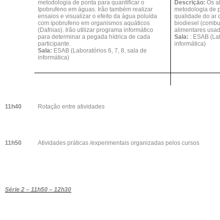
metodologia de ponta para quantificar o
Descrição:
Os a
Ipobrufeno em águas. Irão também realizar
metodologia de p
ensaios e visualizar o efeito da água poluída
qualidade do ar 
com ipobrufeno em organismos aquáticos
biodiesel (combus
(Dafnias). Irão utilizar programa informático
alimentares usad
para determinar a pegada hídrica de cada
Sala:
: ESAB (Lab
participante.
informática)
Sala:
ESAB (Laboratórios 6, 7, 8, sala de
informática)
11h40
Rotação entre atividades
11h50
Atividades práticas /experimentais organizadas pelos cursos
Série 2
– 11h50 – 12h30