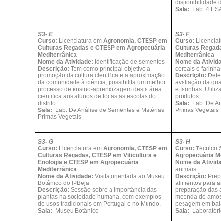
disponibilidade 
Sala:
Lab. 4 ES
S3- E
S3- F
Curso:
Licenciatura em
Agronomia, CTESP em
Curso:
Licencia
Culturas Regadas e CTESP em Agropecuária
Culturas Regad
Mediterrânica
Mediterrânica
Nome da Atividade:
Identificação de sementes
Nome da Ativid
Descrição:
Tem como principal objetivo a
cereais e farinha
promoção da cultura científica e a aproximação
Descrição:
Dete
da comunidade à ciência, possibilita um melhor
avaliação da qu
processo de ensino-aprendizagem desta área
e farinhas. Utili
cientifica aos alunos de todas as escolas do
produtos.
distrito.
Sala:
Lab. De An
Sala:
Lab. De Análise de Sementes e Matérias
Primas Vegetais
Primas Vegetais
S3- G
S3- H
Curso:
Licenciatura em
Agronomia, CTESP em
Curso:
Técnico S
Culturas Regadas, CTESP em Viticultura e
Agropecuária Me
Enologia e CTESP em Agropecuária
Nome da Ativid
Mediterrânica
animais
Nome da Atividade:
Visita orientada ao Museu
Descrição:
Prep
Botânico do IPBeja
alimentos para a
Descrição:
Sessão sobre a importância das
preparação das a
plantas na sociedade humana, com exemplos
moenda de amost
de usos tradicionais em Portugal e no Mundo.
pesagem em bala
Sala:
Museu Botânico
Sala:
Laboratóri