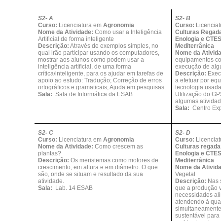
S2- A
S2- B
Curso:
Licenciatura em
Agronomia
Curso:
Licencia
Nome da Atividade:
Como usar a Inteligência
Culturas Regada
Artificial de forma inteligente
Enologia e CTE
Descrição:
Através de exemplos simples, no
Mediterrânica
qual irão participar usando os computadores,
Nome da Ativid
mostrar aos alunos como podem usar a
equipamentos co
inteligência artificial, de uma forma
execução de algu
crítica/inteligente, para os ajudar em tarefas de
Descrição:
Exec
apoio ao estudo: Tradução; Correção de erros
a efetuar por eq
ortográficos e gramaticais; Ajuda em pesquisas.
tecnologia usada
Sala:
Sala de Informática da ESAB
Utilização do G
algumas atividad
Sala:
Centro Exp
S2- C
S2- D
Curso:
Licenciatura em
Agronomia
Curso:
Licencia
Nome da Atividade:
Como crescem as
Culturas regada
plantas?
Enologia e CTE
Descrição:
Os meristemas como motores de
Mediterrânica
crescimento, em altura e em diâmetro. O que
Nome da Ativid
são, onde se situam e resultado da sua
Vegetal
atividade.
Descrição:
Nas 
Sala:
Lab. 14 ESAB
que a produção v
necessidades al
atendendo à qual
simultaneamente
sustentável para