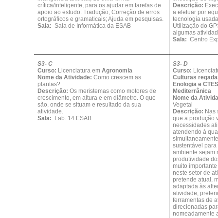
crítica/inteligente, para os ajudar em tarefas de
Descrição:
Exec
apoio ao estudo: Tradução; Correção de erros
a efetuar por eq
ortográficos e gramaticais; Ajuda em pesquisas.
tecnologia usada
Sala:
Sala de Informática da ESAB
Utilização do G
algumas atividad
Sala:
Centro Exp
S3- C
S3- D
Curso:
Licenciatura em
Agronomia
Curso:
Licencia
Nome da Atividade:
Como crescem as
Culturas regada
plantas?
Enologia e CTE
Descrição:
Os meristemas como motores de
Mediterrânica
crescimento, em altura e em diâmetro. O que
Nome da Ativid
são, onde se situam e resultado da sua
Vegetal
atividade.
Descrição:
Nas 
Sala:
Lab. 14 ESAB
que a produção v
necessidades al
atendendo à qual
simultaneamente
sustentável para
ambiente sejam 
produtividade do
muito importante
neste setor de a
pretende atual, 
adaptada às alte
atividade, prete
ferramentas de a
direcionadas par
nomeadamente a f