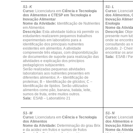
S1- K
S1- L
Curso:
Licenciatura em
Ciência e Tecnologia
Curso:
Licencia
dos Alimentos e CTESP em Tecnologia e
dos Alimentos,
Inovação Alimentar
Inovação Alimen
Nome da Atividade:
Identificação de Nutrientes
Enologia
em Alimentos
Nome da Ativid
Descrição:
Esta atividade lúdica irá permitir os
Descrição:
Objet
estudantes realizarem pequenos trabalhos
presente num tub
experimentais em laboratório para a
onde se encontra
identificação dos principais nutrientes
consultando as 
existentes em alimentos. A atividade
produto. 2- Cheir
compreende três etapas, com disponibilização
encontrar os aro
de documentos de suporte para realização das
Sala:
ESAB / Pav
atividades e explicação dos princípios
pedagógicos subjacentes.
Serão realizadas pequenas atividades
laboratoriais aos nutrientes presentes em
diferentes alimentos: A – Identificação de
proteínas; B – Identificação de glícidos; C –
Identificação de lípidos. Serão utilizados
alimentos como pão, banana, batata, leite,
sumos de fruta, entre muitos outros.
Sala:
ESAB – Laboratório 21
S1- M
S1- N
Curso:
Licenciatura em
Ciência e Tecnologia
Curso:
Licencia
dos Alimentos
dos Alimentos 
Nome da Atividade:
Determinação do grau Brix
Inovação Alimen
e da acidez em frutos e sumos de frutos
Nome da Ativid