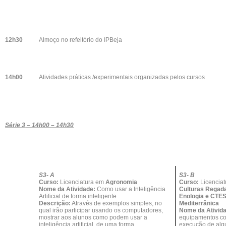
12h30
Almoço no refeitório do IPBeja
14h00
Atividades práticas /experimentais organizadas pelos cursos
Série 3
– 14h00 – 14h30
S3- A
S3- B
Curso:
Licenciatura em
Agronomia
Curso:
Licencia
Nome da Atividade:
Como usar a Inteligência
Culturas Regada
Artificial de forma inteligente
Enologia e CTE
Descrição:
Através de exemplos simples, no
Mediterrânica
qual irão participar usando os computadores,
Nome da Ativid
mostrar aos alunos como podem usar a
equipamentos co
inteligência artificial, de uma forma
execução de algu