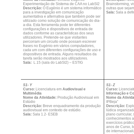
Experimentação de Sistema de CAA no LabSI2
Brainstorming, v
Descrição:
O Eugénio é um sistema informático
outras que sejam
para a investigação em comunicação
Sala:
Sala a defi
aumentativa e alternativa que também pode ser
utilizado como solução de comunicação do dia-
a-dia. Esta ferramenta pode ter diferentes
configurações e dispositivos de entrada de
dados conforme as características dos seus
utilizadores. Pretende-se que visitantes
percorram um circuito onde possam escrever
frases no Eugénio em vários computadores,
cada um com diferentes configurações de uso e
dispositivos de entrada. Alguns resultados da
tarefa serão mostrados aos utilizadores.
Sala:
L.15 (sala do LabSI2) – ESTIG
S1- Y
S1- Z
Curso:
Licenciatura em
Audiovisual e
Curso:
Licencia
Multimédia
Informação e Co
Nome da Atividade:
Produção Audiovisual em
Nome da Ativid
Estúdio
IPBeja”
Descrição:
Breve enquadramento da produção
Descrição:
Expl
audiovisual em contexto de estúdio.
lúdica organizad
Sala:
Sala 1.2- ESEB
plano curricular, 
conhecimentos ad
exercícios prátic
anos de Curso, 
de internacional