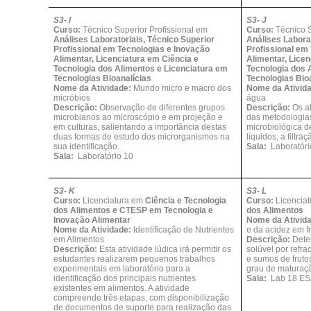
S3- I
S3- J
Curso:
Técnico Superior Profissional em
Curso:
Técnico S
Análises Laboratoriais, Técnico Superior
Análises Laborat
Profissional em Tecnologias e Inovação
Profissional em
Alimentar, Licenciatura em Ciência e
Alimentar, Lice
Tecnologia dos Alimentos e Licenciatura em
Tecnologia dos 
Tecnologias Bioanalícias
Tecnologias Bio
Nome da Atividade:
Mundo micro e macro dos
Nome da Ativid
micróbios
água
Descrição:
Observação de diferentes grupos
Descrição:
Os al
microbianos ao microscópio e em projeção e
das metodologias
em culturas, salientando a importância destas
microbiológica d
duas formas de estudo dos microrganismos na
líquidos, a filtr
sua identificação.
Sala:
Laboratóri
Sala:
Laboratório 10
S3- K
S3- L
Curso:
Licenciatura em
Ciência e Tecnologia
Curso:
Licencia
dos Alimentos e CTESP em Tecnologia e
dos Alimentos
Inovação Alimentar
Nome da Ativid
Nome da Atividade:
Identificação de Nutrientes
e da acidez em f
em Alimentos
Descrição:
Dete
Descrição:
Esta atividade lúdica irá permitir os
solúvel por refra
estudantes realizarem pequenos trabalhos
e sumos de fruto
experimentais em laboratório para a
grau de maturaçã
identificação dos principais nutrientes
Sala:
Lab 18 E
existentes em alimentos. A atividade
compreende três etapas, com disponibilização
de documentos de suporte para realização das