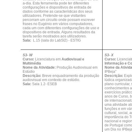
a-dia. Esta ferramenta pode ter diferentes
configurações e dispositivos de entrada de
dados conforme as características dos seus
utilizadores. Pretende-se que visitantes
percorram um circuito onde possam escrever
frases no Eugénio em vários computadores,
cada um com diferentes configurações de uso e
dispositivos de entrada. Alguns resultados da
tarefa serão mostrados aos utilizadores.
Sala:
L.15 (sala do LabSI2) - ESTIG
S3- W
S3- X
Curso:
Licenciatura em
Audiovisual e
Curso:
Licencia
Multimédia
Informação e Co
Nome da Atividade:
Produção Audiovisual em
Nome da Ativid
Estúdio
IPBeja”
Descrição:
Breve enquadramento da produção
Descrição:
Expl
audiovisual em contexto de estúdio.
lúdica organizad
Sala:
Sala 1.2- ESEB
plano curricular, 
conhecimentos ad
exercícios prátic
anos de Curso, 
de internacional
uma atividade ab
funções e em vá
cultural, social,
importância do T
nacional e regio
de Portugal como 
um Dia no IPBej