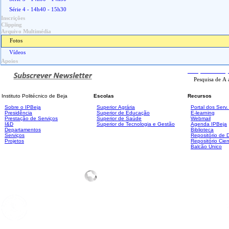
Série 4 - 14h40 - 15h30
Inscrições
Clipping
Arquivo Multimédia
Fotos
Vídeos
Apoios
Pesquisa
Avanç
Instituto Politécnico de Beja
Escolas
Recursos
Sobre o IPBeja
Superior
Agrária
Portal dos Serv
Presidência
Superior de Educação
E-learning
Prestação de Serviços
Superior de Saúde
Webmail
I&D
Superior de Tecnologia e Gestão
Agenda IPBeja
Departamentos
Biblioteca
Serviços
Repositório de
Projetos
Repositório Cien
Balcão Único