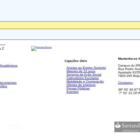
ada
Mantenha-se l
Ligações úteis
. Académicos
Campus do IP
Acesso ao Ensino Superior
Rua Pedro Soa
Maiores de 23 anos
Apartado 6155
Serviços de Ação Social
7800-295 Beja
Calendários Escolares
Mobilidade e Cooperação
 Documentos
Contactos
Ofertas de emprego
tífico
Provas Públicas
38º 00' 46.87''
Eventos
7° 52' 22.19’'