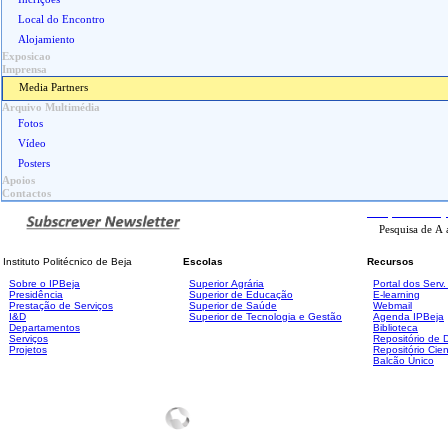
Local do Encontro
Alojamiento
Exposicao
Imprensa
Media Partners
Arquivo Multimédia
Fotos
Vídeo
Posters
Apoios
Contactos
Pesquisa
Avanç
Instituto Politécnico de Beja
Escolas
Recursos
Sobre o IPBeja
Superior
Agrária
Portal dos Serv
Presidência
Superior de Educação
E-learning
Prestação de Serviços
Superior de Saúde
Webmail
I&D
Superior de Tecnologia e Gestão
Agenda IPBeja
Departamentos
Biblioteca
Serviços
Repositório de
Projetos
Repositório Cien
Balcão Único