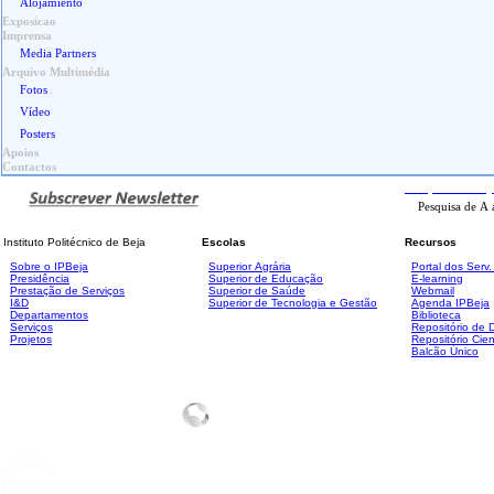
Alojamiento
Exposicao
Imprensa
Media Partners
Arquivo Multimédia
Fotos
Vídeo
Posters
Apoios
Contactos
Pesquisa
Avanç
Instituto Politécnico de Beja
Escolas
Recursos
Sobre o IPBeja
Superior
Agrária
Portal dos Serv
Presidência
Superior de Educação
E-learning
Prestação de Serviços
Superior de Saúde
Webmail
I&D
Superior de Tecnologia e Gestão
Agenda IPBeja
Departamentos
Biblioteca
Serviços
Repositório de
Projetos
Repositório Cien
Balcão Único