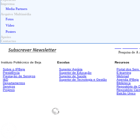
Imprensa
Media Partners
Arquivo Multimédia
Fotos
Vídeo
Posters
Apoios
Contactos
Pesquisa
Avanç
Instituto Politécnico de Beja
Escolas
Recursos
Sobre o IPBeja
Superior
Agrária
Portal dos Serv
Presidência
Superior de Educação
E-learning
Prestação de Serviços
Superior de Saúde
Webmail
I&D
Superior de Tecnologia e Gestão
Agenda IPBeja
Departamentos
Biblioteca
Serviços
Repositório de
Projetos
Repositório Cien
Balcão Único