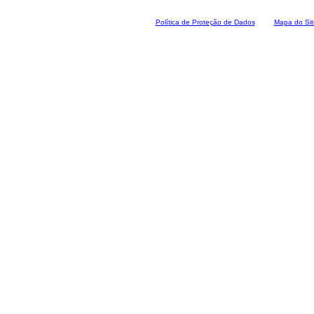
Polí
tica de Proteção de Dados
Mapa do Sit