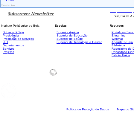
Vídeo
Contactos
Pesquisa
Avanç
Instituto Politécnico de Beja
Escolas
Recursos
Sobre o IPBeja
Superior
Agrária
Portal dos Serv
Presidência
Superior de Educação
E-learning
Prestação de Serviços
Superior de Saúde
Webmail
I&D
Superior de Tecnologia e Gestão
Agenda IPBeja
Departamentos
Biblioteca
Serviços
Repositório de
Projetos
Repositório Cien
Balcão Único
Polí
tica de Proteção de Dados
Mapa do Sit