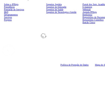
Sobre o IPBeja
Superior
Agrária
Portal dos Serv. Acadé
Presidência
Superior de Educação
E-learning
Prestação de Serviços
Superior de Saúde
Webmail
I&D
Superior de Tecnologia e Gestão
Agenda IPBeja
Departamentos
Biblioteca
Serviços
Repositório de Docume
Projetos
Repositório Científico
Balcão Único
Polí
tica de Proteção de Dados
Mapa do S