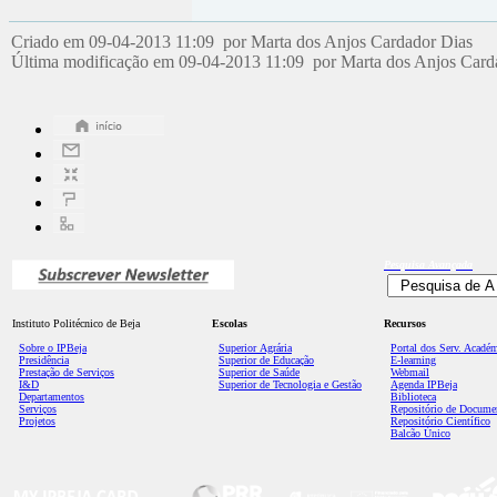
Criado em 09-04-2013 11:09 por Marta dos Anjos Cardador Dias
Última modificação em 09-04-2013 11:09 por Marta dos Anjos Car
Pesquisa
Avançada
Instituto Politécnico de Beja
Escolas
Recursos
Sobre o IPBeja
Superior
Agrária
Portal dos Serv. Acadé
Presidência
Superior de Educação
E-learning
Prestação de Serviços
Superior de Saúde
Webmail
I&D
Superior de Tecnologia e Gestão
Agenda IPBeja
Departamentos
Biblioteca
Serviços
Repositório de Docume
Projetos
Repositório Científico
Balcão Único