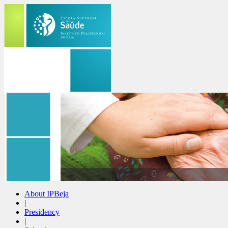
About IPBeja
|
Presidency
|