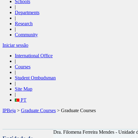
Schools
|
Departments
|
Research
|
Community
Iniciar sessão
International Office
|
Courses
|
Student Ombudsman
|
Site Map
|
PT
IPBeja
>
Graduate Courses
> Graduate Courses
Dra. Filomena Ferreira Mendes - Unidade 