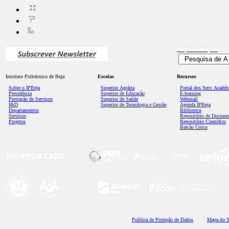
Pesquisa
Avançada
Instituto Politécnico de Beja
Escolas
Recursos
Sobre o IPBeja
Superior
Agrária
Portal dos Serv. Acadé
Presidência
Superior de Educação
E-learning
Prestação de Serviços
Superior de Saúde
Webmail
I&D
Superior de Tecnologia e Gestão
Agenda IPBeja
Departamentos
Biblioteca
Serviços
Repositório de Docume
Projetos
Repositório Científico
Balcão Único
Polí
tica de Proteção de Dados
Mapa do S