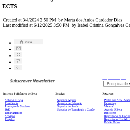
6
ECTS
Created at 3/4/2024 2:50 PM by Marta dos Anjos Cardador Dias
Last modified at 6/12/2025 3:50 PM by Isabel Cristina Gonçalves C
Pesquisa
Avançada
Instituto Politécnico de Beja
Escolas
Recursos
Sobre o IPBeja
Superior
Agrária
Portal dos Serv. Acad
Presidência
Superior de Educação
E-learning
Prestação de Serviços
Superior de Saúde
Webmail
I&D
Superior de Tecnologia e Gestão
Agenda IPBeja
Departamentos
Biblioteca
Serviços
Repositório de Docu
Projetos
Repositório Científic
Balcão Único