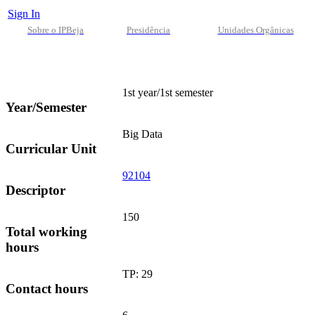
Sign In
Sobre o IPBeja
Presidência
Unidades Orgânicas
1st year/1st semester
Year/Semester
Big Data
Curricular Unit
92104
Descriptor
150
Total working
hours
TP: 29
Contact hours