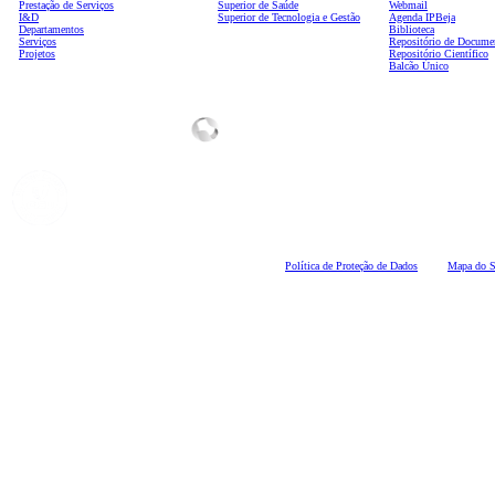
Prestação de Serviços
Superior de Saúde
Webmail
I&D
Superior de Tecnologia e Gestão
Agenda IPBeja
Departamentos
Biblioteca
Serviços
Repositório de Docume
Projetos
Repositório Científico
Balcão Único
Polí
tica de Proteção de Dados
Mapa do S