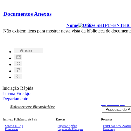
Documentos Anexos
Nome
Não existem itens para mostrar nesta vista da biblioteca de documen
Iniciação Rápida
Liliana Fidalgo
Departamento
Pesquisa
Avançada
Instituto Politécnico de Beja
Escolas
Recursos
Sobre o IPBeja
Superior
Agrária
Portal dos Serv. Acadé
Presidência
Superior de Educação
E-learning