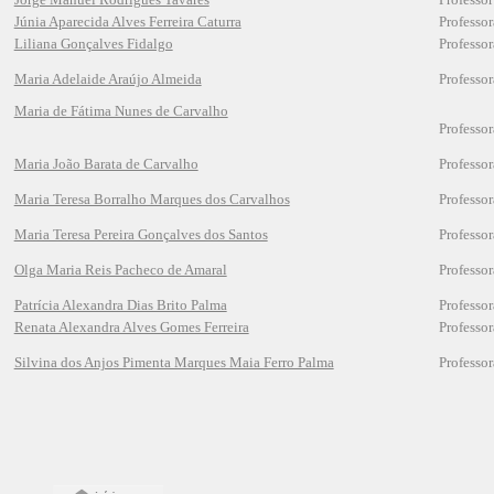
Júnia Aparecida Alves Ferreira Caturra
Professo
Liliana Gonçalves Fidalgo
Professo
Maria Adelaide Araújo Almeida
Professo
Maria de Fátima Nunes de Carvalho
Professo
Maria João Barata de Carvalho
Professo
Maria Teresa Borralho Marques dos Carvalhos
Professo
Maria Teresa Pereira Gonçalves dos Santos
Professo
Olga Maria Reis Pacheco de Amaral
Professo
Patrícia Alexandra Dias Brito Palma
Professo
Renata Alexandra Alves Gomes Ferreira
Professo
Silvina dos Anjos Pimenta Marques Maia Ferro Palma
Professo