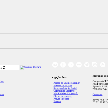
Mantenha-se l
Ligações úteis
micos
Campus do IPB
Acesso ao Ensino Superior
Rua Pedro Soar
Maiores de 23 anos
Apartado 6155
Serviços de Ação Social
7800-295 Beja
Calendários Escolares
Mobilidade e Cooperação
ntos
Contactos
Ofertas de emprego
Provas Públicas
38º 00' 46.87''
Eventos
7° 52' 22.19’'