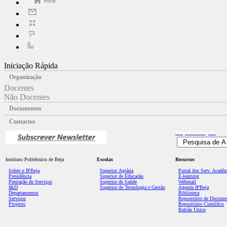
Iniciação Rápida
Organização
Docentes
Não Docentes
Documentos
Contactos
Pesquisa
Avançada
Instituto Politécnico de Beja
Escolas
Recursos
Sobre o IPBeja
Superior
Agrária
Portal dos Serv. Acadé
Presidência
Superior de Educação
E-learning
Prestação de Serviços
Superior de Saúde
Webmail
I&D
Superior de Tecnologia e Gestão
Agenda IPBeja
Departamentos
Biblioteca
Serviços
Repositório de Docume
Projetos
Repositório Científico
Balcão Único