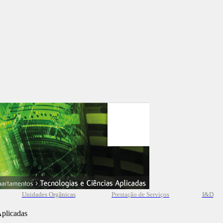
Unidades Orgânicas
Prestação
de
Serviços
I&D
Aplicadas