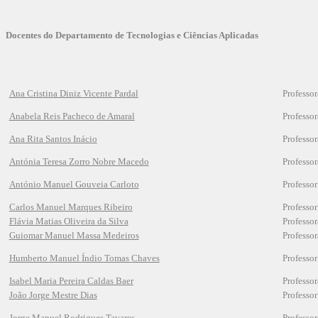
Docentes do Departamento de Tecnologias e Ciências Aplicadas
Ana Cristina Diniz Vicente Pardal
Professo
Anabela Reis Pacheco de Amaral
Professo
Ana Rita Santos Inácio
Professo
Antónia Teresa Zorro Nobre Macedo
Professo
António Manuel Gouveia Carloto
Professo
Carlos Manuel Marques Ribeiro
Professo
Flávia Matias Oliveira da Silva
Professo
Guiomar Manuel Massa Medeiros
Professo
Humberto Manuel Índio Tomas Chaves
Professo
Isabel Maria Pereira Caldas Baer
Professo
João Jorge Mestre Dias
Professo
Jorge Manuel Rodrigues Tavares
Professo