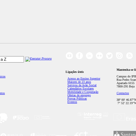
Mantenha-se l
Ligações úteis
micos
Campus do IPB
Acesso ao Ensino Superior
Rua Pedro Soar
Maiores de 23 anos
Apartado 6155
Serviços de Ação Social
7800-295 Beja
Calendários Escolares
Mobilidade e Cooperação
ntos
Contactos
Ofertas de emprego
Provas Públicas
38º 00' 46.87''
Eventos
7° 52' 22.19’'