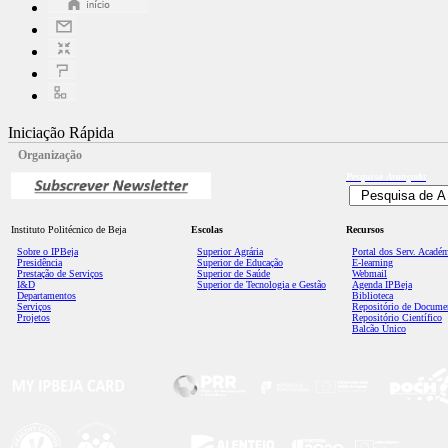
Iniciação Rápida
Organização
Pesquisa
Avançada
Instituto Politécnico de Beja
Escolas
Recursos
Sobre o IPBeja
Superior
Agrária
Portal dos Serv. Acadé
Presidência
Superior de Educação
E-learning
Prestação de Serviços
Superior de Saúde
Webmail
I&D
Superior de Tecnologia e Gestão
Agenda IPBeja
Departamentos
Biblioteca
Serviços
Repositório de Docume
Projetos
Repositório Científico
Balcão Único