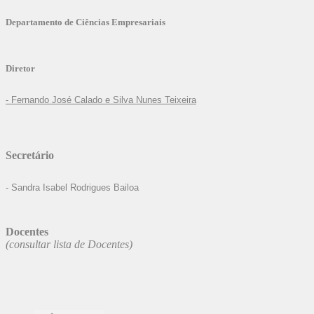
Departamento de Ciências Empresariais
Diretor
- Fernando José Calado e Silva Nunes Teixeira
Secretário
- Sandra Isabel Rodrigues Bailoa
Docentes
(consultar lista de Docentes)