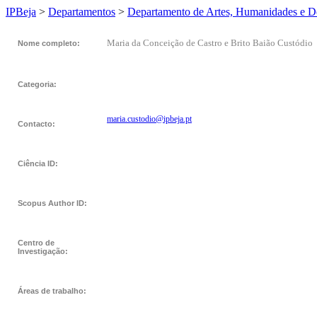
IPBeja
>
Departamentos
>
Departamento de Artes, Humanidades e D
Maria da Conceição de Castro e Brito Baião Custódio
Nome completo:
Categoria:
maria.custodio@ipbeja.pt
Contacto:
Ciência ID:
Scopus Author ID:
Centro de
Investigação:
Áreas de trabalho: