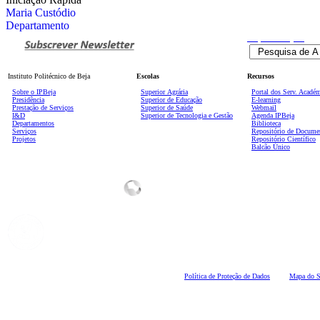
Maria Custódio
Departamento
Pesquisa
Avançada
Instituto Politécnico de Beja
Escolas
Recursos
Sobre o IPBeja
Superior
Agrária
Portal dos Serv. Acadé
Presidência
Superior de Educação
E-learning
Prestação de Serviços
Superior de Saúde
Webmail
I&D
Superior de Tecnologia e Gestão
Agenda IPBeja
Departamentos
Biblioteca
Serviços
Repositório de Docume
Projetos
Repositório Científico
Balcão Único
Polí
tica de Proteção de Dados
Mapa do S