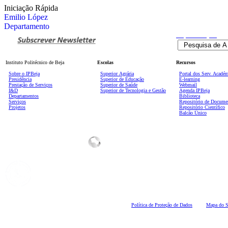
Iniciação Rápida
Emilio López
Departamento
Pesquisa
Avançada
Instituto Politécnico de Beja
Escolas
Recursos
Sobre o IPBeja
Superior
Agrária
Portal dos Serv. Acadé
Presidência
Superior de Educação
E-learning
Prestação de Serviços
Superior de Saúde
Webmail
I&D
Superior de Tecnologia e Gestão
Agenda IPBeja
Departamentos
Biblioteca
Serviços
Repositório de Docume
Projetos
Repositório Científico
Balcão Único
Polí
tica de Proteção de Dados
Mapa do S