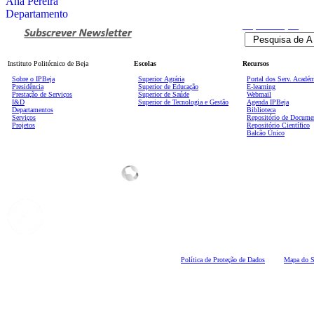
Ana Pereira
Departamento
Pesquisa
Avançada
Instituto Politécnico de Beja
Escolas
Recursos
Sobre o IPBeja
Superior
Agrária
Portal dos Serv. Acadé
Presidência
Superior de Educação
E-learning
Prestação de Serviços
Superior de Saúde
Webmail
I&D
Superior de Tecnologia e Gestão
Agenda IPBeja
Departamentos
Biblioteca
Serviços
Repositório de Docume
Projetos
Repositório Científico
Balcão Único
Polí
tica de Proteção de Dados
Mapa do S