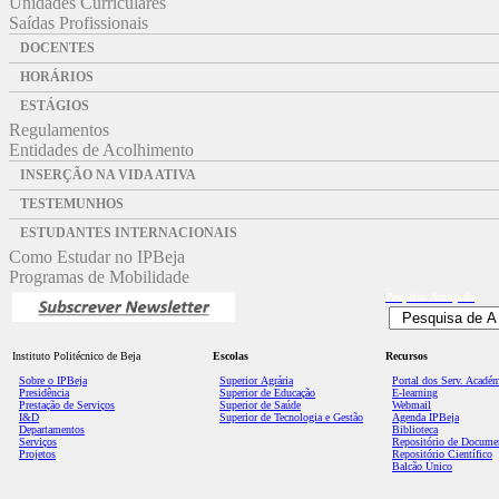
Unidades Curriculares
Saídas Profissionais
DOCENTES
HORÁRIOS
ESTÁGIOS
Regulamentos
Entidades de Acolhimento
INSERÇÃO NA VIDA ATIVA
TESTEMUNHOS
ESTUDANTES INTERNACIONAIS
Como Estudar no IPBeja
Programas de Mobilidade
Pesquisa
Avançada
Instituto Politécnico de Beja
Escolas
Recursos
Sobre o IPBeja
Superior
Agrária
Portal dos Serv. Acadé
Presidência
Superior de Educação
E-learning
Prestação de Serviços
Superior de Saúde
Webmail
I&D
Superior de Tecnologia e Gestão
Agenda IPBeja
Departamentos
Biblioteca
Serviços
Repositório de Docume
Projetos
Repositório Científico
Balcão Único