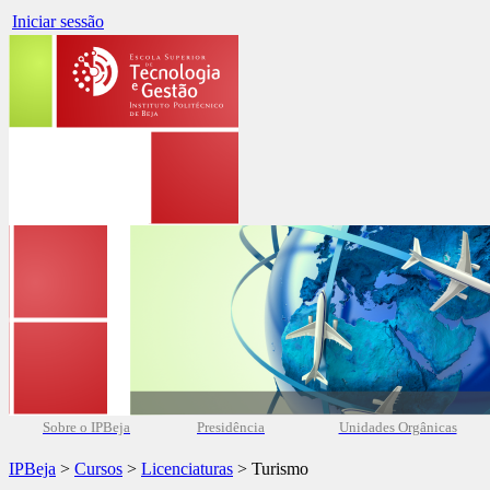
Iniciar sessão
Sobre o IPBeja
Presidência
Unidades Orgânicas
IPBeja
>
Cursos
>
Licenciaturas
> Turismo