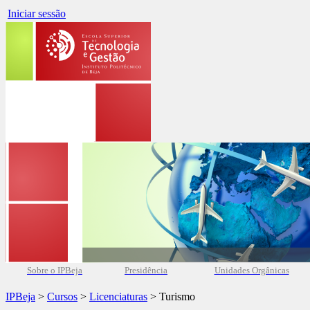
Iniciar sessão
Sobre o IPBeja
Presidência
Unidades Orgânicas
IPBeja
>
Cursos
>
Licenciaturas
> Turismo