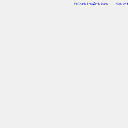
Polí
tica de Proteção de Dados
Mapa do S