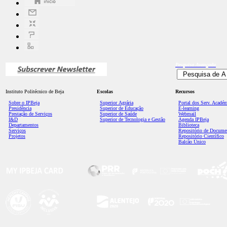
Pesquisa
Avançada
Instituto Politécnico de Beja
Escolas
Recursos
Sobre o IPBeja
Superior
Agrária
Portal dos Serv. Acadé
Presidência
Superior de Educação
E-learning
Prestação de Serviços
Superior de Saúde
Webmail
I&D
Superior de Tecnologia e Gestão
Agenda IPBeja
Departamentos
Biblioteca
Serviços
Repositório de Docume
Projetos
Repositório Científico
Balcão Único