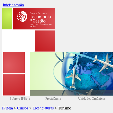
Iniciar sessão
Sobre o IPBeja
Presidência
Unidades Orgânicas
IPBeja
>
Cursos
>
Licenciaturas
> Turismo