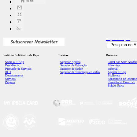
Pesquisa
Avançada
Instituto Politécnico de Beja
Escolas
Recursos
Sobre o IPBeja
Superior
Agrária
Portal dos Serv. Acadé
Presidência
Superior de Educação
E-learning
Prestação de Serviços
Superior de Saúde
Webmail
I&D
Superior de Tecnologia e Gestão
Agenda IPBeja
Departamentos
Biblioteca
Serviços
Repositório de Docume
Projetos
Repositório Científico
Balcão Único