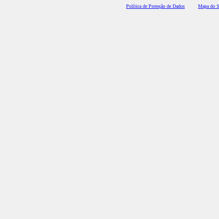
Polí
tica de Proteção de Dados
Mapa do S