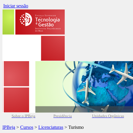
Iniciar sessão
Sobre o IPBeja
Presidência
Unidades Orgânicas
IPBeja
>
Cursos
>
Licenciaturas
> Turismo