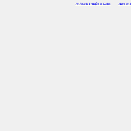
Polí
tica de Proteção de Dados
Mapa do S