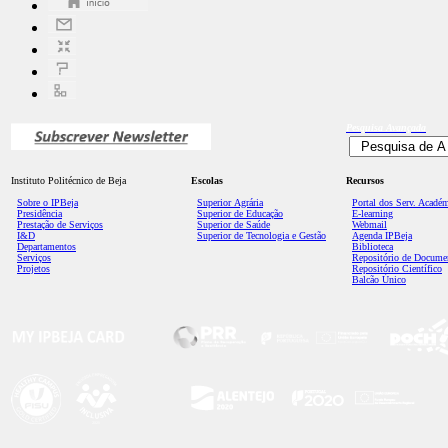
Pesquisa
Avançada
Instituto Politécnico de Beja
Escolas
Recursos
Sobre o IPBeja
Superior
Agrária
Portal dos Serv. Acadé
Presidência
Superior de Educação
E-learning
Prestação de Serviços
Superior de Saúde
Webmail
I&D
Superior de Tecnologia e Gestão
Agenda IPBeja
Departamentos
Biblioteca
Serviços
Repositório de Docume
Projetos
Repositório Científico
Balcão Único