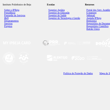
Instituto Politécnico de Beja
Escolas
Recursos
Sobre o IPBeja
Superior
Agrária
Portal dos Serv. Acadé
Presidência
Superior de Educação
E-learning
Prestação de Serviços
Superior de Saúde
Webmail
I&D
Superior de Tecnologia e Gestão
Agenda IPBeja
Departamentos
Biblioteca
Serviços
Repositório de Docume
Projetos
Repositório Científico
Balcão Único
Polí
tica de Proteção de Dados
Mapa do S