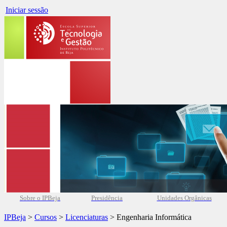
Iniciar sessão
Sobre o IPBeja
Presidência
Unidades Orgânicas
IPBeja
>
Cursos
>
Licenciaturas
> Engenharia Informática