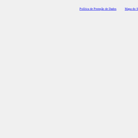
Polí
tica de Proteção de Dados
Mapa do S