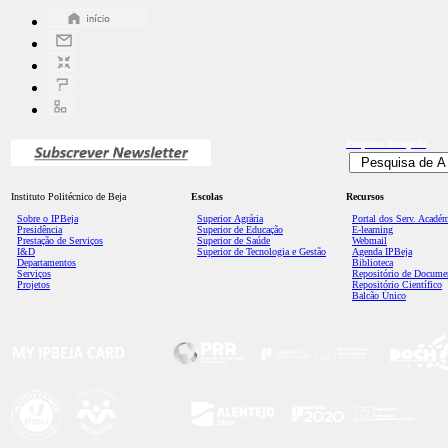
Pesquisa
Avançada
Instituto Politécnico de Beja
Escolas
Recursos
Sobre o IPBeja
Superior
Agrária
Portal dos Serv. Acadé
Presidência
Superior de Educação
E-learning
Prestação de Serviços
Superior de Saúde
Webmail
I&D
Superior de Tecnologia e Gestão
Agenda IPBeja
Departamentos
Biblioteca
Serviços
Repositório de Docume
Projetos
Repositório Científico
Balcão Único