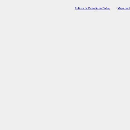
Polí
tica de Proteção de Dados
Mapa do S