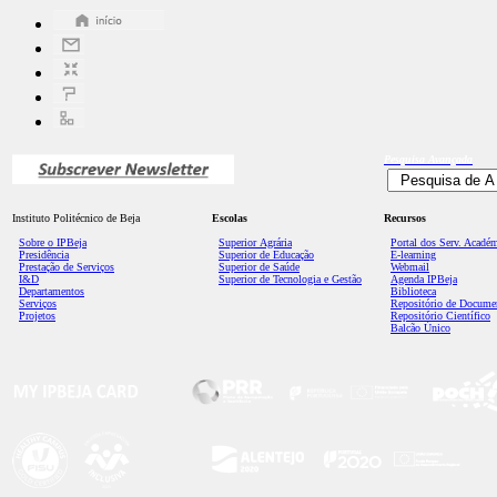
Pesquisa
Avançada
Instituto Politécnico de Beja
Escolas
Recursos
Sobre o IPBeja
Superior
Agrária
Portal dos Serv. Acadé
Presidência
Superior de Educação
E-learning
Prestação de Serviços
Superior de Saúde
Webmail
I&D
Superior de Tecnologia e Gestão
Agenda IPBeja
Departamentos
Biblioteca
Serviços
Repositório de Docume
Projetos
Repositório Científico
Balcão Único