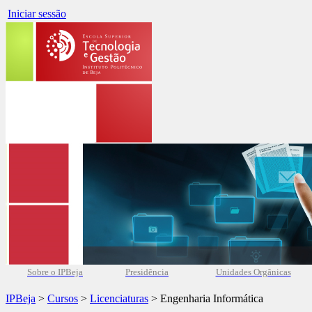
Iniciar sessão
Sobre o IPBeja
Presidência
Unidades Orgânicas
IPBeja
>
Cursos
>
Licenciaturas
> Engenharia Informática