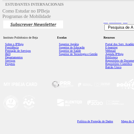
ESTUDANTES INTERNACIONAIS
Como Estudar no IPBeja
Programas de Mobilidade
Pesquisa
Avançada
Instituto Politécnico de Beja
Escolas
Recursos
Sobre o IPBeja
Superior
Agrária
Portal dos Serv. Acadé
Presidência
Superior de Educação
E-learning
Prestação de Serviços
Superior de Saúde
Webmail
I&D
Superior de Tecnologia e Gestão
Agenda IPBeja
Departamentos
Biblioteca
Serviços
Repositório de Docume
Projetos
Repositório Científico
Balcão Único
Polí
tica de Proteção de Dados
Mapa do S