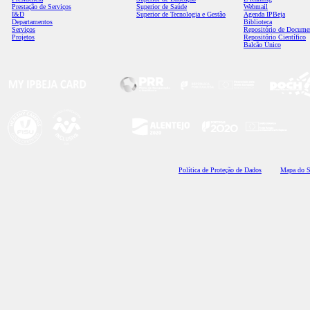
Prestação de Serviços
Superior de Saúde
Webmail
I&D
Superior de Tecnologia e Gestão
Agenda IPBeja
Departamentos
Biblioteca
Serviços
Repositório de Docume
Projetos
Repositório Científico
Balcão Único
Polí
tica de Proteção de Dados
Mapa do S