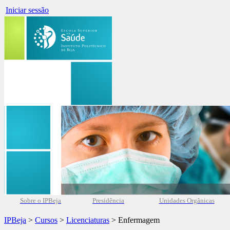
Iniciar sessão
Sobre o IPBeja
Presidência
Unidades Orgânicas
IPBeja
>
Cursos
>
Licenciaturas
> Enfermagem