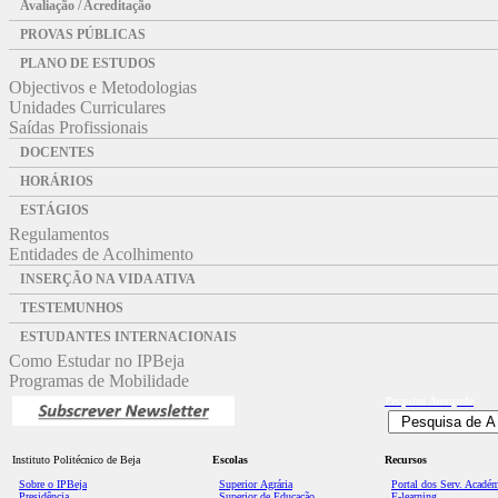
Avaliação / Acreditação
PROVAS PÚBLICAS
PLANO DE ESTUDOS
Objectivos e Metodologias
Unidades Curriculares
Saídas Profissionais
DOCENTES
HORÁRIOS
ESTÁGIOS
Regulamentos
Entidades de Acolhimento
INSERÇÃO NA VIDA ATIVA
TESTEMUNHOS
ESTUDANTES INTERNACIONAIS
Como Estudar no IPBeja
Programas de Mobilidade
Pesquisa
Avançada
Instituto Politécnico de Beja
Escolas
Recursos
Sobre o IPBeja
Superior
Agrária
Portal dos Serv. Acadé
Presidência
Superior de Educação
E-learning