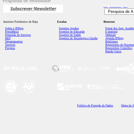
Programas de Mobilidade
Pesquisa
Avançada
Instituto Politécnico de Beja
Escolas
Recursos
Sobre o IPBeja
Superior
Agrária
Portal dos Serv. Acadé
Presidência
Superior de Educação
E-learning
Prestação de Serviços
Superior de Saúde
Webmail
I&D
Superior de Tecnologia e Gestão
Agenda IPBeja
Departamentos
Biblioteca
Serviços
Repositório de Docume
Projetos
Repositório Científico
Balcão Único
Polí
tica de Proteção de Dados
Mapa do S