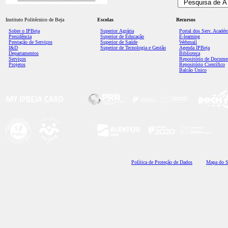
Instituto Politécnico de Beja
Escolas
Recursos
Sobre o IPBeja
Superior
Agrária
Portal dos Serv. Acadé
Presidência
Superior de Educação
E-learning
Prestação de Serviços
Superior de Saúde
Webmail
I&D
Superior de Tecnologia e Gestão
Agenda IPBeja
Departamentos
Biblioteca
Serviços
Repositório de Docume
Projetos
Repositório Científico
Balcão Único
Polí
tica de Proteção de Dados
Mapa do S